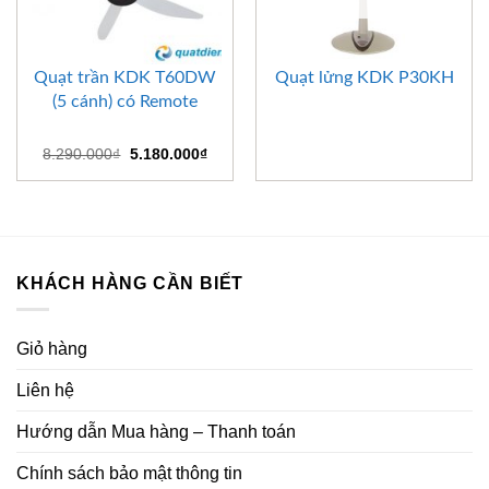
Quạt trần KDK T60DW
Quạt lửng KDK P30KH
(5 cánh) có Remote
Giá
Giá
8.290.000
₫
5.180.000
₫
gốc
hiện
là:
tại
8.290.000₫.
là:
5.180.000₫.
KHÁCH HÀNG CẦN BIẾT
Giỏ hàng
Liên hệ
Hướng dẫn Mua hàng – Thanh toán
Chính sách bảo mật thông tin