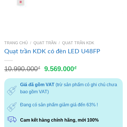
TRANG CHỦ
/
QUẠT TRẦN
/
QUẠT TRẦN KDK
Quạt trần KDK có đèn LED U48FP
Giá
Giá
10.990.000
9.569.000
₫
₫
gốc
hiện
là:
tại
Giá đã gồm VAT
(trừ sản phẩm có ghi chú chưa
10.990.000₫.
là:
bao gồm VAT)
9.569.000₫.
Đang có sản phẩm giảm giá đến 63% !
Cam kết hàng chính hãng, mới 100%