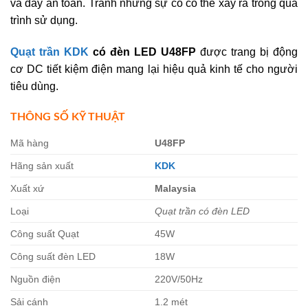
và dây an toàn. Tránh những sự cố có thể xảy ra trong quá
trình sử dụng.
Quạt trần KDK
có đèn LED U48FP
được trang bị động
cơ DC tiết kiệm điện mang lại hiệu quả kinh tế cho người
tiêu dùng.
THÔNG SỐ KỸ THUẬT
Mã hàng
U48FP
Hãng sản xuất
KDK
Xuất xứ
Malaysia
Loại
Quạt trần có đèn LED
Công suất Quạt
45W
Công suất đèn LED
18W
Nguồn điện
220V/50Hz
Sải cánh
1.2 mét