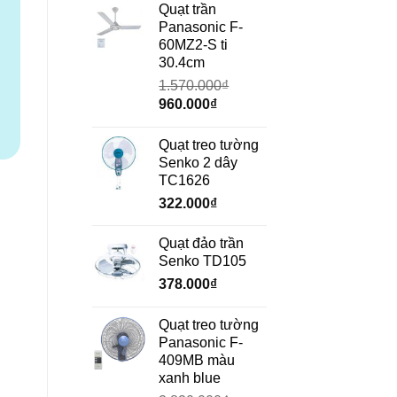
là:
tại
Quạt trần
690.000₫.
là:
Panasonic F-
472.000₫.
60MZ2-S ti
30.4cm
1.570.000
₫
Giá
Giá
960.000
₫
gốc
hiện
là:
tại
Quạt treo tường
1.570.000₫.
là:
Senko 2 dây
960.000₫.
TC1626
322.000
₫
Quạt đảo trần
Senko TD105
378.000
₫
Quạt treo tường
Panasonic F-
409MB màu
xanh blue
ố lượng