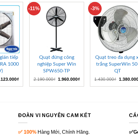
-11%
-3%
+
+
gián tiếp
Quạt đứng công
Quạt treo đa dụng x
ZRA 1000
nghiệp Super Win
trắng SuperWin 50
V)
SPW650-TP
QT
iá
Giá
Giá
Giá
Giá
.123.000
₫
2.190.000
₫
1.960.000
₫
1.430.000
₫
1.380.00
ốc
hiện
gốc
hiện
gốc
:
tại
là:
tại
là:
.050.000₫.
là:
2.190.000₫.
là:
1.430.000
4.123.000₫.
1.960.000₫.
ĐOÀN VI NGUYÊN CAM KẾT
CÁ
✅ 100%
Hàng Mới, Chính Hãng.
✅
G