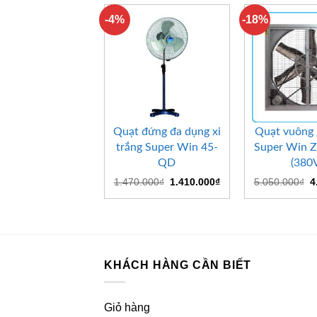
-4%
-18%
+
+
Quạt đứng đa dụng xi
Quạt vuông 
trắng Super Win 45-
Super Win 
QD
(380
Giá
Giá
G
1.470.000
₫
1.410.000
₫
5.050.000
₫
4
gốc
hiện
g
là:
tại
là
1.470.000₫.
là:
5
1.410.000₫.
KHÁCH HÀNG CẦN BIẾT
Giỏ hàng