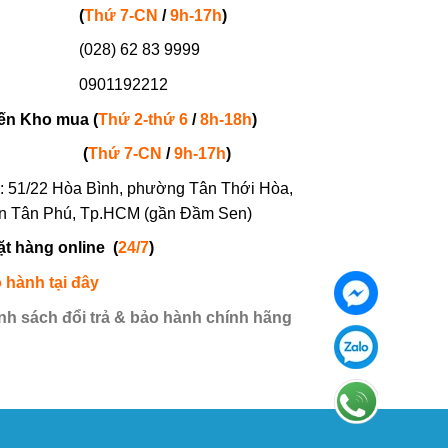
(
Thứ 7-
CN
/
9h-17h
)
(028) 62 83 9999
901192212
ến Kho mua (
Thứ 2-thứ 6
/
8h-18h
)
(
Thứ 7-
CN
/
9h-17h
)
: 51/22 Hòa Bình, phường Tân Thới Hòa,
n Tân Phú, Tp.HCM (gần Đầm Sen)
ặt hàng online
(
24/7
)
 hành tại đây
nh sách đổi trả & bảo hành chính hãng