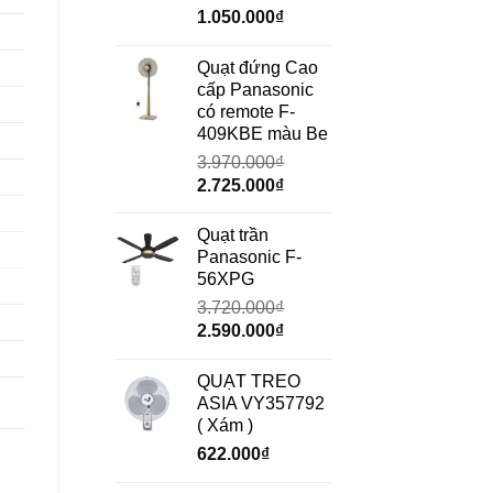
Giá
Giá
1.050.000
₫
gốc
hiện
là:
tại
Quạt đứng Cao
1.490.000₫.
là:
cấp Panasonic
1.050.000₫.
có remote F-
409KBE màu Be
3.970.000
₫
Giá
Giá
2.725.000
₫
gốc
hiện
là:
tại
Quạt trần
3.970.000₫.
là:
Panasonic F-
2.725.000₫.
56XPG
3.720.000
₫
Giá
Giá
2.590.000
₫
gốc
hiện
là:
tại
QUẠT TREO
3.720.000₫.
là:
ASIA VY357792
2.590.000₫.
( Xám )
622.000
₫