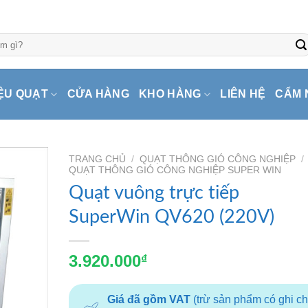
ỆU QUẠT
CỬA HÀNG
KHO HÀNG
LIÊN HỆ
CẨM 
TRANG CHỦ
/
QUẠT THÔNG GIÓ CÔNG NGHIỆP
/
QUẠT THÔNG GIÓ CÔNG NGHIỆP SUPER WIN
Quạt vuông trực tiếp
SuperWin QV620 (220V)
3.920.000
₫
Giá đã gồm VAT
(trừ sản phẩm có ghi c