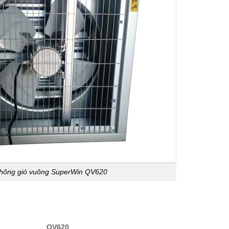
thông gió vuông SuperWin QV620
QV620