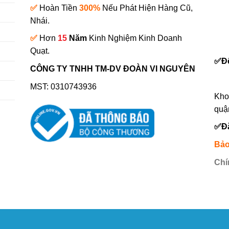
✅
Hoàn Tiền
300%
Nếu Phát Hiện Hàng Cũ,
Nhái.
✅
Hơn
15
Năm
Kinh Nghiệm Kinh Doanh
0
Quạt.
✅
Đ
CÔNG TY TNHH TM-DV ĐOÀN VI NGUYÊN
MST: 0310743936
Kho
quậ
✅
Đ
Bảo
Chí