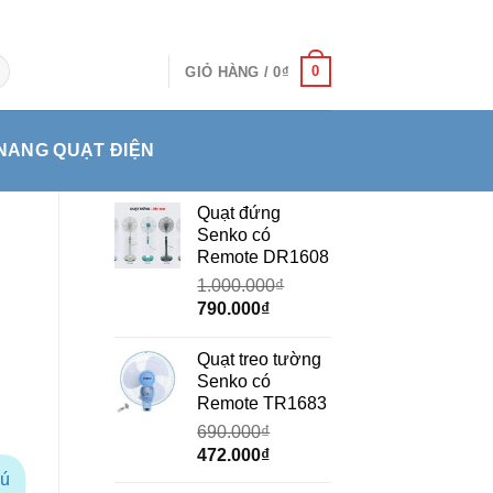
0
GIỎ HÀNG /
0
₫
NANG QUẠT ĐIỆN
Quạt đứng
Senko có
Remote DR1608
1.000.000
₫
Giá
Giá
790.000
₫
gốc
hiện
là:
tại
Quạt treo tường
1.000.000₫.
là:
Senko có
790.000₫.
Remote TR1683
690.000
₫
Giá
Giá
472.000
₫
gốc
hiện
hú