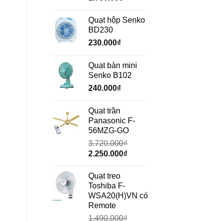
gốc
hiện
là:
tại
Quạt hộp Senko
2.350.000₫.
là:
BD230
1.760.000₫.
230.000
₫
Quạt bàn mini
Senko B102
240.000
₫
Quạt trần
Panasonic F-
56MZG-GO
3.720.000
₫
Giá
Giá
2.250.000
₫
gốc
hiện
là:
tại
Quạt treo
3.720.000₫.
là:
Toshiba F-
2.250.000₫.
WSA20(H)VN có
Remote
1.490.000
₫