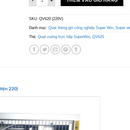
-
+
THÊM VÀO GIỎ HÀNG
SKU:
QV620 (220V)
Danh mục:
Quạt thông gió công nghiệp Super Win
,
Super w
Thẻ:
Quạt vuông trực tiếp SuperWin
,
QV620
iện 220)