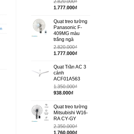
2.820.000
₫
Giá
Giá
1.777.000
₫
gốc
hiện
là:
tại
Quạt treo tường
2.820.000₫.
là:
Panasonic F-
in
1.777.000₫.
409MG màu
trắng ngà
2.820.000
₫
Giá
Giá
1.777.000
₫
gốc
hiện
là:
tại
Quạt Trần AC 3
2.820.000₫.
là:
cánh
1.777.000₫.
ACF01A563
1.350.000
₫
Giá
Giá
938.000
₫
gốc
hiện
là:
tại
Quạt treo tường
1.350.000₫.
là:
Mitsubishi W16-
938.000₫.
RA CY-GY
2.350.000
₫
Giá
Giá
1.760.000
₫