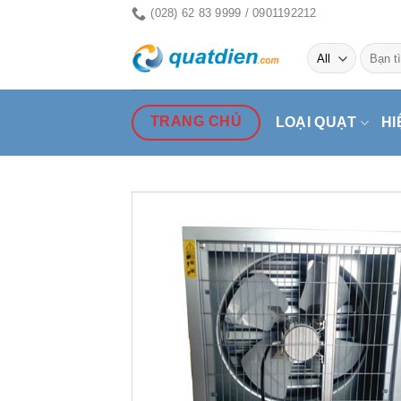
Skip
(028) 62 83 9999 / 0901192212
to
Tìm
content
kiếm:
TRANG CHỦ
LOẠI QUẠT
HI