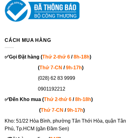
CÁCH MUA HÀNG
✅
Gọi
Đặt hàng
(
Thứ 2-thứ 6
/
8h-18h
)
(
Thứ 7-
CN
/
9h-17h
)
(028) 62 83 9999
0901192212
✅
Đến Kho mua (
Thứ 2-thứ 6
/
8h-18h
)
(
Thứ 7-
CN
/
9h-17h
)
Kho: 51/22 Hòa Bình, phường Tân Thới Hòa, quận Tân
Phú, Tp.HCM (gần Đầm Sen)