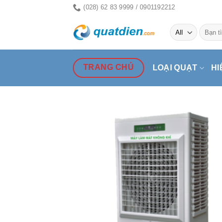
Skip
(028) 62 83 9999 / 0901192212
to
Tìm
content
kiếm:
TRANG CHỦ
LOẠI QUẠT
HI