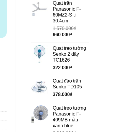
là:
tại
Quạt trần
690.000₫.
là:
Panasonic F-
472.000₫.
60MZ2-S ti
30.4cm
1.570.000
₫
Giá
Giá
960.000
₫
gốc
hiện
là:
tại
Quạt treo tường
1.570.000₫.
là:
Senko 2 dây
960.000₫.
TC1626
322.000
₫
Quạt đảo trần
Senko TD105
378.000
₫
Quạt treo tường
Panasonic F-
409MB màu
xanh blue