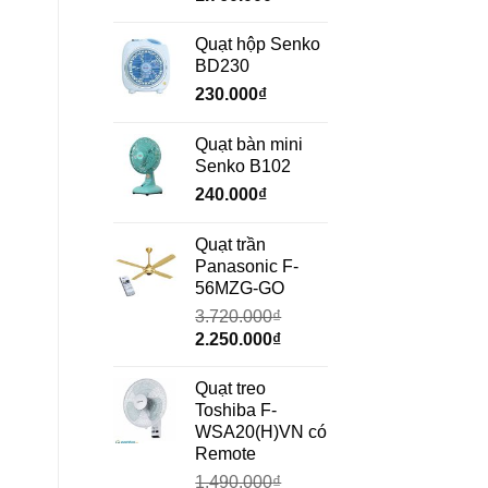
gốc
hiện
là:
tại
Quạt hộp Senko
2.350.000₫.
là:
BD230
1.760.000₫.
230.000
₫
Quạt bàn mini
Senko B102
240.000
₫
Quạt trần
Panasonic F-
56MZG-GO
3.720.000
₫
Giá
Giá
2.250.000
₫
gốc
hiện
là:
tại
Quạt treo
3.720.000₫.
là:
Toshiba F-
2.250.000₫.
WSA20(H)VN có
Remote
1.490.000
₫