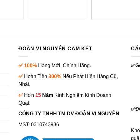
ĐOÀN VI NGUYÊN CAM KẾT
CÁ
✅ 100%
Hàng Mới, Chính Hãng.
✅
G
✅
Hoàn Tiền
300%
Nếu Phát Hiện Hàng Cũ,
Nhái.
✅
Hơn
15
Năm
Kinh Nghiệm Kinh Doanh
0
Quạt.
✅
Đ
CÔNG TY TNHH TM-DV ĐOÀN VI NGUYÊN
MST: 0310743936
Kho
quậ