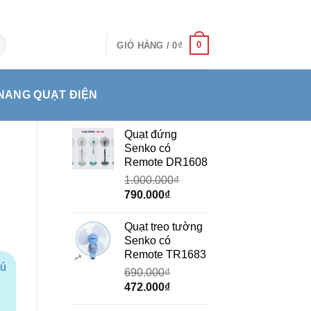
0
GIỎ HÀNG /
0
₫
NANG QUẠT ĐIỆN
Quạt đứng
Senko có
Remote DR1608
1.000.000
₫
Giá
Giá
790.000
₫
gốc
hiện
là:
tại
Quạt treo tường
1.000.000₫.
là:
Senko có
790.000₫.
Remote TR1683
hú
690.000
₫
Giá
Giá
472.000
₫
gốc
hiện