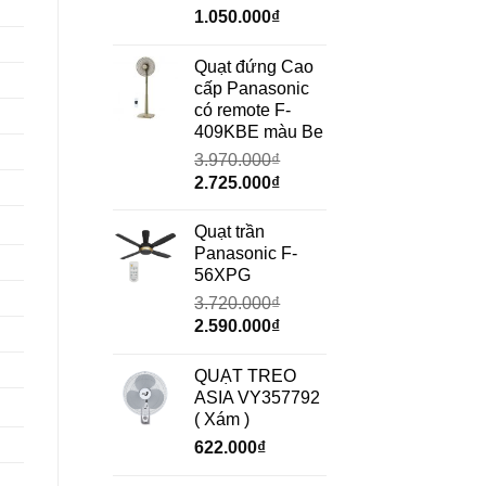
Giá
Giá
1.050.000
₫
gốc
hiện
là:
tại
Quạt đứng Cao
1.490.000₫.
là:
cấp Panasonic
1.050.000₫.
có remote F-
409KBE màu Be
3.970.000
₫
Giá
Giá
2.725.000
₫
gốc
hiện
là:
tại
Quạt trần
3.970.000₫.
là:
Panasonic F-
2.725.000₫.
56XPG
3.720.000
₫
Giá
Giá
2.590.000
₫
gốc
hiện
là:
tại
QUẠT TREO
3.720.000₫.
là:
ASIA VY357792
2.590.000₫.
( Xám )
622.000
₫