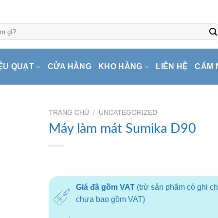
ỆU QUẠT
CỬA HÀNG
KHO HÀNG
LIÊN HỆ
CẨM 
TRANG CHỦ
/
UNCATEGORIZED
Máy làm mát Sumika D90
Giá đã gồm VAT
(trừ sản phẩm có ghi c
chưa bao gồm VAT)