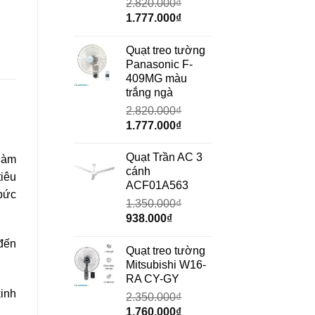
2.820.000
₫
Giá
Giá
1.777.000
₫
gốc
hiện
là:
tại
Quạt treo tường
2.820.000₫.
là:
Panasonic F-
1.777.000₫.
409MG màu
trắng ngà
2.820.000
₫
Giá
Giá
1.777.000
₫
gốc
hiện
là:
tại
Quạt Trần AC 3
làm
2.820.000₫.
là:
cánh
tiêu
1.777.000₫.
ACF01A563
 bức
1.350.000
₫
Giá
Giá
938.000
₫
gốc
hiện
đến
là:
tại
Quạt treo tường
1.350.000₫.
là:
Mitsubishi W16-
938.000₫.
RA CY-GY
kinh
2.350.000
₫
Giá
Giá
1.760.000
₫