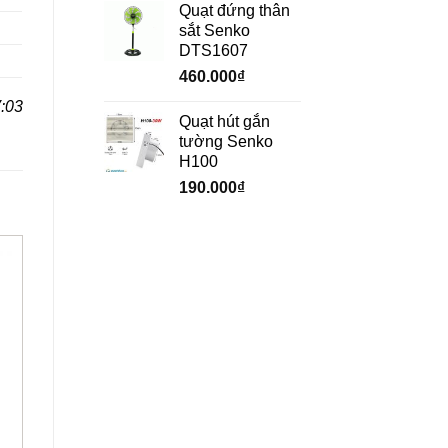
Quạt đứng thân
sắt Senko
DTS1607
460.000
₫
:03
Quạt hút gắn
tường Senko
H100
190.000
₫
HẾT HÀNG
HẾT HÀNG
+
+
Quạt phun sương
Máy làm mát Sumika
Kangaroo KG 200C
D60