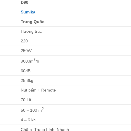
D90
Sumika
Trung Quốc
Hướng trục
220
250W
3
9000m
/h
60dB
25,8kg
Nút bấm + Remote
70 Lít
2
50 – 100 m
4 – 6 l/h
Chậm, Trung bình, Nhanh