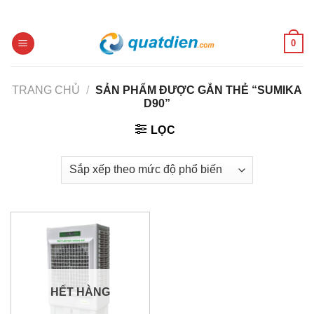
Skip
to
content
0
TRANG CHỦ
/
SẢN PHẨM ĐƯỢC GẮN THẺ “SUMIKA
D90”
LỌC
HẾT HÀNG