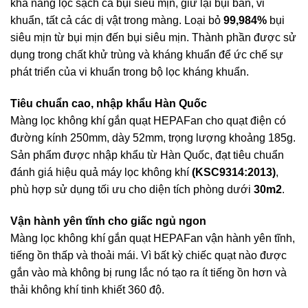
khả năng lọc sạch cả bụi siêu mịn, giữ lại bụi bẩn, vi
khuẩn, tất cả các dị vật trong màng. Loại bỏ
99,984%
bụi
siêu mịn từ bụi mịn đến bụi siêu mịn. Thành phần được sử
dụng trong chất khử trùng và kháng khuẩn để ức chế sự
phát triển của vi khuẩn trong bộ lọc kháng khuẩn.
Tiêu chuẩn cao, nhập khẩu Hàn Quốc
Màng lọc không khí gắn quạt HEPAFan cho quạt điện có
đường kính 250mm, dày 52mm, trọng lượng khoảng 185g.
Sản phẩm được nhập khẩu từ Hàn Quốc, đạt tiêu chuẩn
đánh giá hiệu quả máy lọc không khí
(KSC9314:2013)
,
phù hợp sử dụng tối ưu cho diện tích phòng dưới
30m2
.
Vận hành yên tĩnh cho giấc ngủ ngon
Màng lọc không khí gắn quạt HEPAFan vận hành yên tĩnh,
tiếng ồn thấp và thoải mái. Vì bất kỳ chiếc quạt nào được
gắn vào mà không bị rung lắc nó tạo ra ít tiếng ồn hơn và
thải không khí tinh khiết 360 độ.