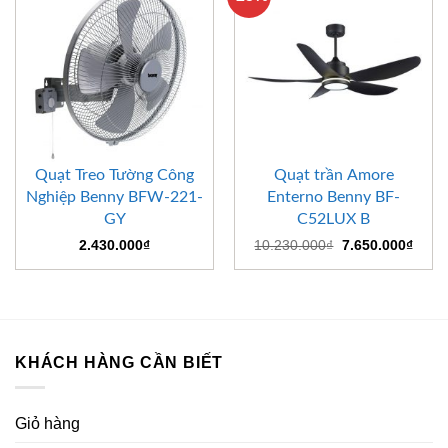
Quạt Treo Tường Công
Quạt trần Amore
Nghiệp Benny BFW-221-
Enterno Benny BF-
GY
C52LUX B
Giá
Giá
2.430.000
₫
10.230.000
₫
7.650.000
₫
gốc
hiện
là:
tại
10.230.000₫.
là:
7.650
KHÁCH HÀNG CẦN BIẾT
Giỏ hàng