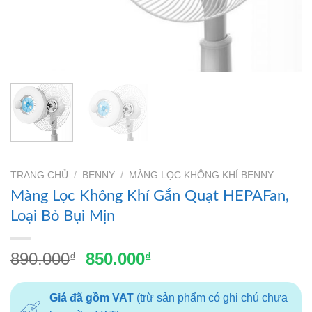
TRANG CHỦ
/
BENNY
/
MÀNG LỌC KHÔNG KHÍ BENNY
Màng Lọc Không Khí Gắn Quạt HEPAFan,
Loại Bỏ Bụi Mịn
Giá
Giá
890.000
850.000
₫
₫
gốc
hiện
là:
tại
Giá đã gồm VAT
(trừ sản phẩm có ghi chú chưa
890.000₫.
là: