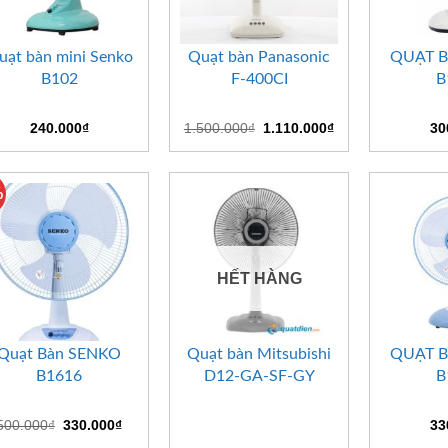
+
+
+
uạt bàn mini Senko
Quạt bàn Panasonic
QUẠT 
B102
F-400CI
B
Giá
Giá
240.000
₫
1.500.000
₫
1.110.000
₫
30
gốc
hiện
là:
tại
1.500.000₫.
là:
1.110.000₫.
%
HẾT HÀNG
+
+
+
Quạt Bàn SENKO
Quạt bàn Mitsubishi
QUẠT 
B1616
D12-GA-SF-GY
B
Giá
Giá
500.000
₫
330.000
₫
33
gốc
hiện