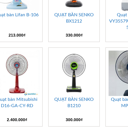
+
+
+
ạt bàn Lifan B-106
QUẠT BÀN SENKO
Quạt 
BX1212
VY355790
213.000
₫
330.000
₫
+
+
+
uạt bàn Mitsubishi
QUẠT BÀN SENKO
Quạt bà
D16-GA-CY-RD
B1210
MP
2.400.000
₫
300.000
₫