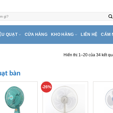
ỆU QUẠT
CỬA HÀNG
KHO HÀNG
LIÊN HỆ
CẨM 
Hiển thị 1–20 của 34 kết qu
ạt bàn
-26%