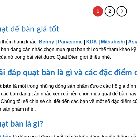
1
2
ạt để bàn giá tốt
 thêm hãng khác:
Benny
|
Panasonic
|
KDK
|
Mitsubishi
|
Asi
bạn đang cân nhắc chọn mua quạt bàn thì có thể tham khảo k
của nó trong bài viết được Quạt Điện giới thiệu nhé.
ải đáp quạt bàn là gì và các đặc điểm
t bàn
là một trong những dòng sản phẩm được các hộ gia đình 
các bạn đang cân nhắc xem có nên chọn mua quạt để bàn hay kh
 Chúng tôi sẽ chia sẻ chi tiết đến các bạn về một số đặc điểm 
n sản phẩm nhé..
ạt bàn là gì?
t bàn
là dòng quạt được thiết kế với kiểu dáng truyền thống, v