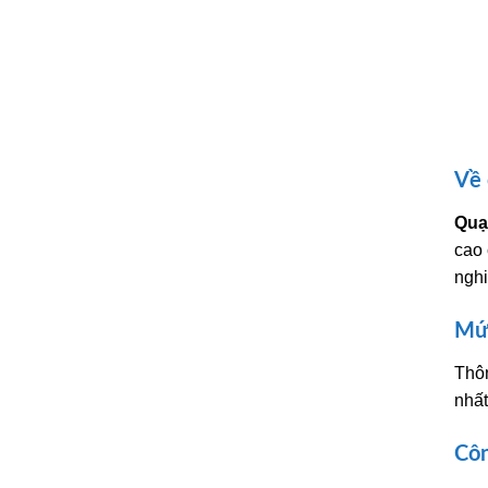
Về 
Quạ
cao 
nghi
Mức
Thôn
nhất
Côn