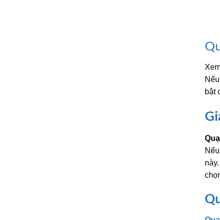
Qu
Xem
Nếu 
bật 
Gi
Quạ
Nếu 
này.
chọ
Qu
Quạ