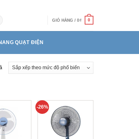
0
GIỎ HÀNG /
0
₫
NANG QUẠT ĐIỆN
ả
-26%