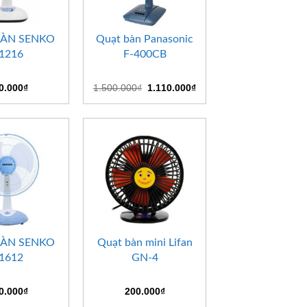
+
BÀN SENKO
Quạt bàn Panasonic
1216
F-400CB
Giá
Giá
0.000
₫
1.500.000
₫
1.110.000
₫
gốc
hiện
là:
tại
1.500.000₫.
là:
1.110.000₫.
+
BÀN SENKO
Quạt bàn mini Lifan
1612
GN-4
0.000
₫
200.000
₫