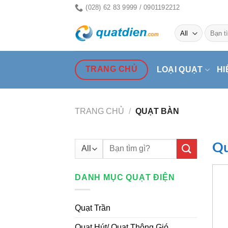
Skip
(028) 62 83 9999 / 0901192212
to
Tìm
content
kiếm:
TRANG CHỦ
LOẠI QUẠT
HI
TRANG CHỦ
/
QUẠT BÀN
Tìm
Qu
kiếm:
DANH MỤC QUẠT ĐIỆN
Quạt Trần
Quạt Hút/ Quạt Thông Gió