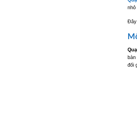
nhỏ 
Đây 
Mộ
Quạ
bàn 
đối 