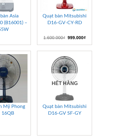
+
bàn Asia
Quạt bàn Mitsubishi
 (B16001) –
D16-GV-CY-RD
55W
Giá
Giá
1.600.000
₫
999.000
₫
gốc
hiện
là:
tại
1.600.000₫.
là:
999.000₫.
HẾT HÀNG
+
n Mỹ Phong
Quạt bàn Mitsubishi
 16QB
D16-GV SF-GY