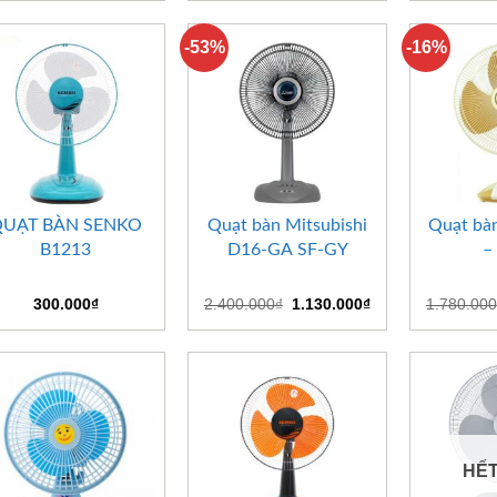
là:
tại
500.000₫.
là:
330.000₫.
-53%
-16%
+
+
+
UẠT BÀN SENKO
Quạt bàn Mitsubishi
Quạt bà
B1213
D16-GA SF-GY
–
Giá
Giá
300.000
₫
2.400.000
₫
1.130.000
₫
1.780.000
gốc
hiện
là:
tại
2.400.000₫.
là:
1.130.000₫.
HẾ