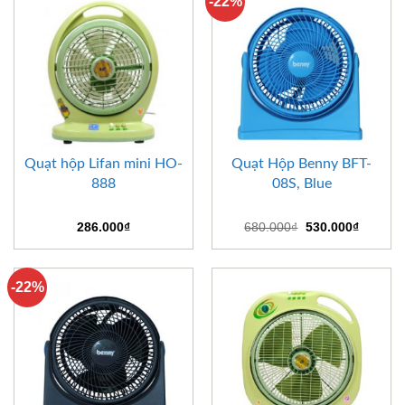
-22%
Quạt hộp Lifan mini HO-
Quạt Hộp Benny BFT-
888
08S, Blue
Giá
Giá
286.000
₫
680.000
₫
530.000
₫
gốc
hiện
là:
tại
680.000₫.
là:
530.000
-22%