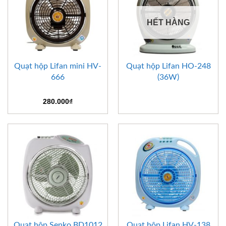
HẾT HÀNG
Quạt hộp Lifan mini HV-
Quạt hộp Lifan HO-248
666
(36W)
280.000
₫
Quạt hộp Senko BD1012
Quạt hộp Lifan HV-138