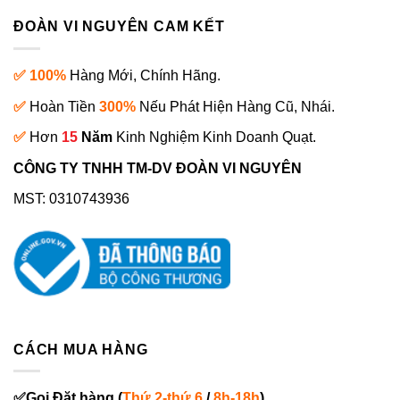
ĐOÀN VI NGUYÊN CAM KẾT
✅ 100%
Hàng Mới, Chính Hãng.
✅
Hoàn Tiền
300%
Nếu Phát Hiện Hàng Cũ, Nhái.
✅
Hơn
15
Năm
Kinh Nghiệm Kinh Doanh Quạt.
CÔNG TY TNHH TM-DV ĐOÀN VI NGUYÊN
MST: 0310743936
CÁCH MUA HÀNG
✅
Gọi
Đặt hàng
(
Thứ 2-thứ 6
/
8h-18h
)