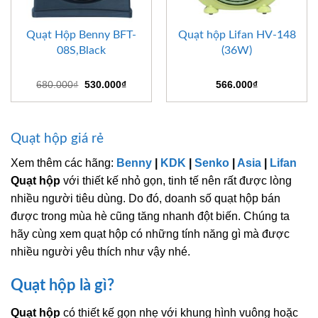
Quạt Hộp Benny BFT-
Quạt hộp Lifan HV-148
08S,Black
(36W)
Giá
Giá
680.000
₫
530.000
₫
566.000
₫
gốc
hiện
là:
tại
680.000₫.
là:
530.000₫.
Quạt hộp giá rẻ
Xem thêm các hãng:
Benny
|
KDK
|
Senko
|
Asia
|
Lifan
Quạt hộp
với thiết kế nhỏ gọn, tinh tế nên rất được lòng
nhiều người tiêu dùng. Do đó, doanh số quạt hộp bán
được trong mùa hè cũng tăng nhanh đột biến. Chúng ta
hãy cùng xem quạt hộp có những tính năng gì mà được
nhiều người yêu thích như vậy nhé.
Quạt hộp là gì?
Quạt hộp
có thiết kế gọn nhẹ với khung hình vuông hoặc