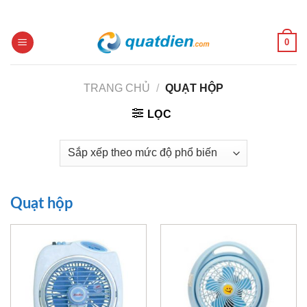
Skip
to
content
0
TRANG CHỦ
/
QUẠT HỘP
LỌC
Quạt hộp