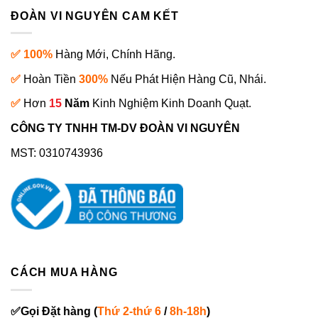
ĐOÀN VI NGUYÊN CAM KẾT
✅ 100%
Hàng Mới, Chính Hãng.
✅
Hoàn Tiền
300%
Nếu Phát Hiện Hàng Cũ, Nhái.
✅
Hơn
15
Năm
Kinh Nghiệm Kinh Doanh Quạt.
CÔNG TY TNHH TM-DV ĐOÀN VI NGUYÊN
MST: 0310743936
CÁCH MUA HÀNG
✅
Gọi
Đặt hàng
(
Thứ 2-thứ 6
/
8h-18h
)