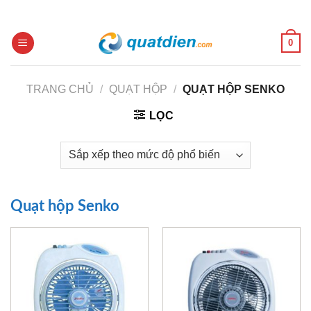
Skip
to
content
0
TRANG CHỦ
/
QUẠT HỘP
/
QUẠT HỘP SENKO
LỌC
Quạt hộp Senko