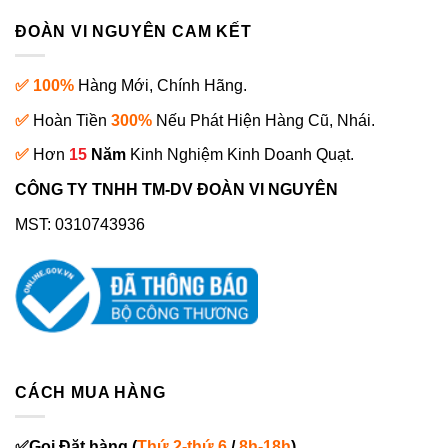
ĐOÀN VI NGUYÊN CAM KẾT
✅ 100%
Hàng Mới, Chính Hãng.
✅
Hoàn Tiền
300%
Nếu Phát Hiện Hàng Cũ, Nhái.
✅
Hơn
15
Năm
Kinh Nghiệm Kinh Doanh Quạt.
CÔNG TY TNHH TM-DV ĐOÀN VI NGUYÊN
MST: 0310743936
CÁCH MUA HÀNG
✅
Gọi
Đặt hàng
(
Thứ 2-thứ 6
/
8h-18h
)