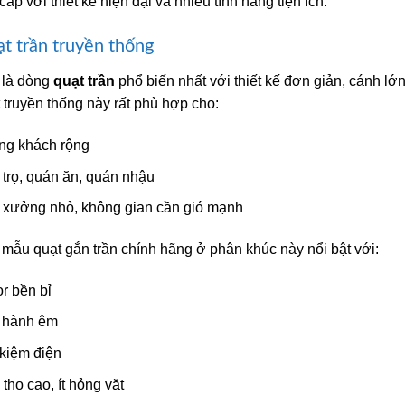
cấp với thiết kế hiện đại và nhiều tính năng tiện ích.
t trần truyền thống
 là dòng
quạt trần
phổ biến nhất với thiết kế đơn giản, cánh lớ
 truyền thống này rất phù hợp cho:
ng khách rộng
trọ, quán ăn, quán nhậu
 xưởng nhỏ, không gian cần gió mạnh
mẫu quạt gắn trần chính hãng ở phân khúc này nổi bật với:
r bền bỉ
 hành êm
 kiệm điện
 thọ cao, ít hỏng vặt