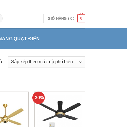
0
GIỎ HÀNG /
0
₫
NANG QUẠT ĐIỆN
ả
-30%