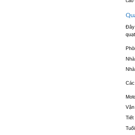
cao 
Quạ
Đây
quạt
Phò
Nhà 
Nhà
Các 
Moto
Vận
Tiết
Tuổi