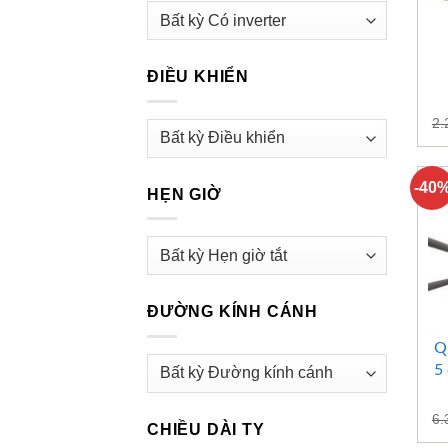
ĐIỀU KHIỂN
2.
-40
HẸN GIỜ
ĐƯỜNG KÍNH CÁNH
Q
5
6.
CHIỀU DÀI TY