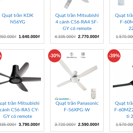
+
+
+
Quạt trần KDK
Quạt trần Mitsubishi
Quạt trầ
N56YG
4 cánh C56-RA4 SF-
F-60M
GY có remote
2
Giá
Giá
Giá
Giá
250.000
₫
1.640.000
₫
4.335.000
₫
2.770.000
₫
1.570.00
gốc
hiện
gốc
hiện
là:
tại
là:
tại
2.250.000₫.
là:
4.335.000₫.
là:
1.640.000₫.
2.770.000₫.
%
-30%
-39%
+
+
+
uạt trần Mitsubishi
Quạt trần Panasonic
Quạt trầ
 cánh C56-RA5 CY-
F-56XPG-W
F-60MZ2
GY có remote
ti 
Giá
Giá
Giá
Giá
335.000
₫
3.790.000
₫
3.720.000
₫
2.590.000
₫
1.570.00
gốc
hiện
gốc
hiện
là:
tại
là:
tại