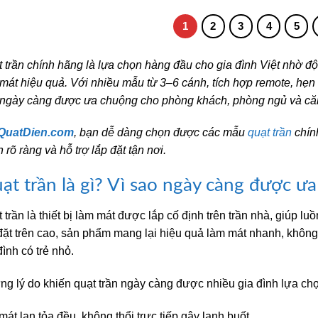
6.335.000₫.
là:
3.720.000₫.
là:
3.790.000₫.
2.590.000₫.
1
2
3
4
5
 trần chính hãng là lựa chọn hàng đầu cho gia đình Việt nhờ độ
mát hiệu quả. Với nhiều mẫu từ 3–6 cánh, tích hợp remote, hẹn 
ngày càng được ưa chuộng cho phòng khách, phòng ngủ và căn
QuatDien.com
, bạn dễ dàng chọn được các mẫu
quạt trần
chín
 rõ ràng và hỗ trợ lắp đặt tận nơi.
ạt trần là gì? Vì sao ngày càng được ư
 trần là thiết bị làm mát được lắp cố định trên trần nhà, giúp lu
đặt trên cao, sản phẩm mang lại hiệu quả làm mát nhanh, không
đình có trẻ nhỏ.
g lý do khiến quạt trần ngày càng được nhiều gia đình lựa ch
mát lan tỏa đều, không thổi trực tiếp gây lạnh buốt