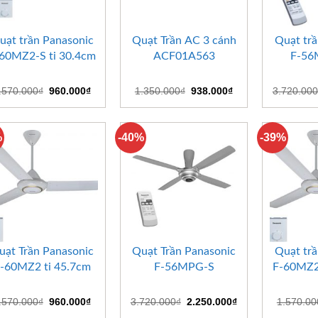
+
+
+
uạt trần Panasonic
Quạt Trần AC 3 cánh
Quạt trần Panasonic
60MZ2-S ti 30.4cm
ACF01A563
F-5
Giá
Giá
Giá
Giá
.570.000
₫
960.000
₫
1.350.000
₫
938.000
₫
3.720.000
gốc
hiện
gốc
hiện
là:
tại
là:
tại
1.570.000₫.
là:
1.350.000₫.
là:
960.000₫.
938.000₫.
%
-40%
-39%
+
+
+
uạt Trần Panasonic
Quạt Trần Panasonic
Quạt trầ
-60MZ2 ti 45.7cm
F-56MPG-S
F-60MZ2-
Giá
Giá
Giá
Giá
.570.000
₫
960.000
₫
3.720.000
₫
2.250.000
₫
1.570.00
gốc
hiện
gốc
hiện