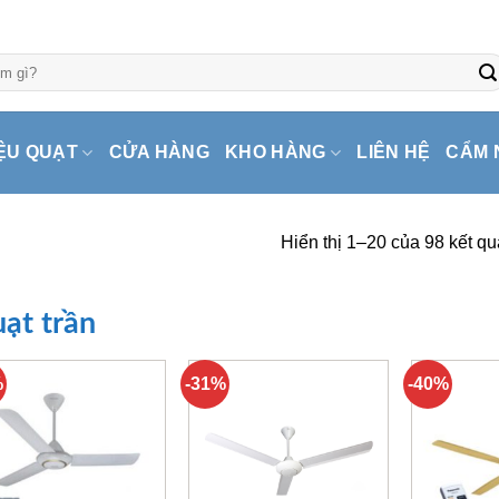
ỆU QUẠT
CỬA HÀNG
KHO HÀNG
LIÊN HỆ
CẨM 
Hiển thị 1–20 của 98 kết qu
ạt trần
%
-31%
-40%