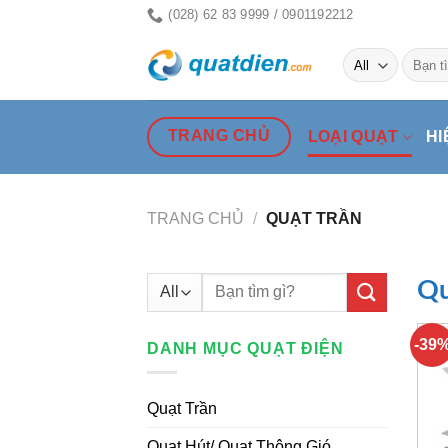
Skip
(028) 62 83 9999 / 0901192212
to
Tìm
content
kiếm:
TRANG CHỦ
LOẠI QUẠT
HI
TRANG CHỦ
/
QUẠT TRẦN
Tìm
Qu
kiếm:
-39
DANH MỤC QUẠT ĐIỆN
Quạt Trần
Quạt Hút/ Quạt Thông Gió