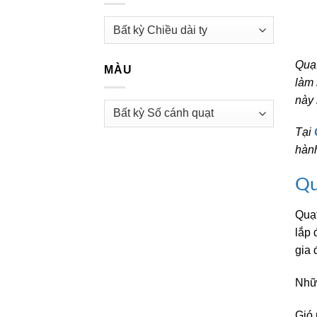
Quạt
MÀU
làm 
này 
Tại
hành
Qu
Quạt
lắp 
gia 
Nhữn
Gió 