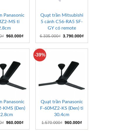
+
n Panasonic
Quạt trần Mitsubishi
Z2-MS ti
5 cánh C56-RA5 SF-
2.8cm
GY có remote
Giá
Giá
Giá
Giá
0
₫
960.000
₫
6.335.000
₫
3.790.000
₫
gốc
hiện
gốc
hiện
là:
tại
là:
tại
1.570.000₫.
là:
6.335.000₫.
là:
960.000₫.
3.790.000₫.
-39%
+
n Panasonic
Quạt trần Panasonic
-KMS (Đen)
F-60MZ2-KS (Đen) ti
22.8cm
30.4cm
Giá
Giá
Giá
Giá
0
₫
960.000
₫
1.570.000
₫
960.000
₫
gốc
hiện
gốc
hiện
là:
tại
là:
tại