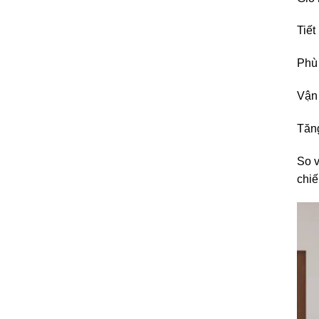
Tiết
Phù 
Vận 
Tăng
So v
chiế