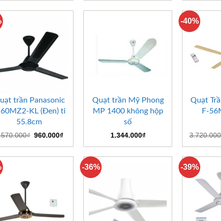
là:
tại
là:
tại
1.570.000₫.
là:
3.720.000₫.
là:
960.000₫.
2.250.000₫.
%
-40%
+
+
+
uạt trần Panasonic
Quạt trần Mỹ Phong
Quạt Trầ
-60MZ2-KL (Đen) ti
MP 1400 không hộp
F-5
55.8cm
số
Giá
Giá
.570.000
₫
960.000
₫
1.344.000
₫
3.720.000
gốc
hiện
là:
tại
1.570.000₫.
là:
960.000₫.
%
-36%
-39%