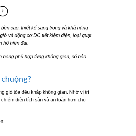
1.570.000₫.
là:
1.570.000₫.
là:
960.000₫.
960.000₫.
 bền cao, thiết kế sang trọng và khả năng
giờ và động cơ DC tiết kiệm điện, loại quạt
 hộ hiện đại.
h hãng phù hợp từng không gian, có bảo
a chuộng?
ồng gió tỏa đều khắp không gian. Nhờ vị trí
 chiếm diện tích sàn và an toàn hơn cho
ọn: