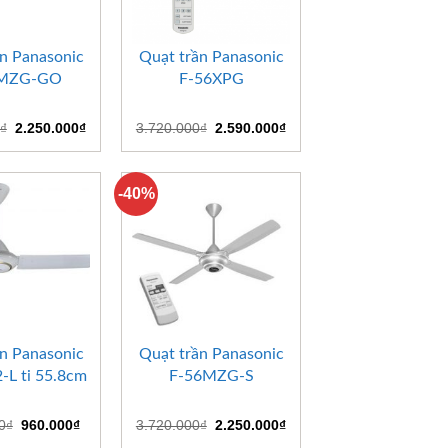
+
Quạt trần Panasonic
6MZG-GO
F-56XPG
Giá
Giá
Giá
Giá
₫
2.250.000
₫
3.720.000
₫
2.590.000
₫
gốc
hiện
gốc
hiện
là:
tại
là:
tại
3.720.000₫.
là:
3.720.000₫.
là:
2.250.000₫.
2.590.000₫.
-40%
+
n Panasonic
Quạt trần Panasonic
L ti 55.8cm
F-56MZG-S
Giá
Giá
Giá
Giá
0
₫
960.000
₫
3.720.000
₫
2.250.000
₫
gốc
hiện
gốc
hiện