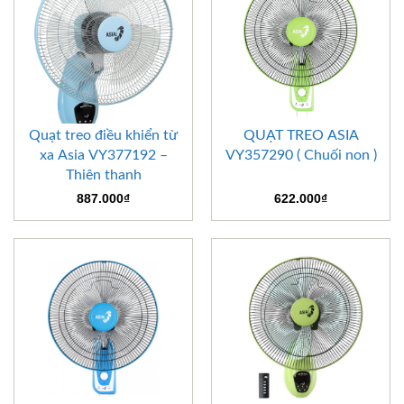
Quạt treo điều khiển từ
QUẠT TREO ASIA
xa Asia VY377192 –
VY357290 ( Chuối non )
Thiên thanh
887.000
₫
622.000
₫