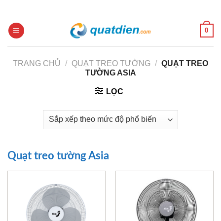
Skip
to
content
0
TRANG CHỦ
/
QUẠT TREO TƯỜNG
/
QUẠT TREO
TƯỜNG ASIA
LỌC
Quạt treo tường Asia