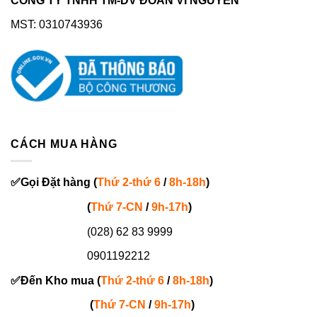
CÔNG TY TNHH TM-DV ĐOÀN VI NGUYÊN
MST: 0310743936
CÁCH MUA HÀNG
✅
Gọi
Đặt hàng
(
Thứ 2-thứ 6
/
8h-18h
)
(
Thứ 7-
CN
/
9h-17h
)
(028) 62 83 9999
0901192212
✅
Đến Kho mua (
Thứ 2-thứ 6
/
8h-18h
)
(
Thứ 7-
CN
/
9h-17h
)