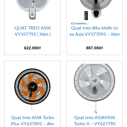
QUẠT TREO ASIA
Quạt treo điều khiển từ
VY357792 ( Xám )
xa Asia VY377092 – Xám
622.000
₫
887.000
₫
Quạt treo ASIA Turbo
Quạt treo ASIAVINA
Plus VY637892 – đen
Turbo X – VY627790