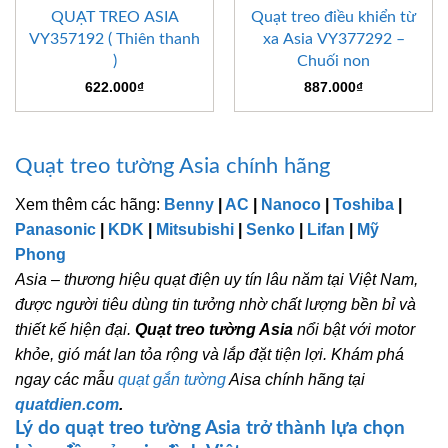
QUẠT TREO ASIA
Quạt treo điều khiển từ
VY357192 ( Thiên thanh
xa Asia VY377292 –
)
Chuối non
622.000
₫
887.000
₫
Quạt treo tường Asia chính hãng
Xem thêm các hãng:
Benny
|
AC
|
Nanoco
|
Toshiba
|
Panasonic
|
KDK
|
Mitsubishi
|
Senko
|
Lifan
|
Mỹ
Phong
Asia – thương hiệu quạt điện uy tín lâu năm tại Việt Nam,
được người tiêu dùng tin tưởng nhờ chất lượng bền bỉ và
thiết kế hiện đại.
Quạt treo tường Asia
nổi bật với motor
khỏe, gió mát lan tỏa rộng và lắp đặt tiện lợi. Khám phá
ngay các mẫu
quạt gắn tường
Aisa chính hãng tại
quatdien.com
.
Lý do quạt treo tường Asia trở thành lựa chọn