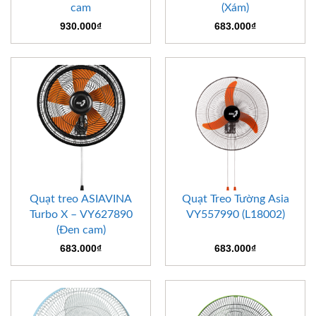
cam
(Xám)
930.000
₫
683.000
₫
Quạt treo ASIAVINA
Quạt Treo Tường Asia
Turbo X – VY627890
VY557990 (L18002)
(Đen cam)
683.000
₫
683.000
₫