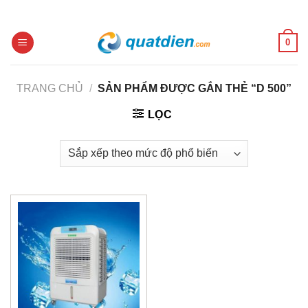
Skip
to
content
0
TRANG CHỦ
/
SẢN PHẨM ĐƯỢC GẮN THẺ “D 500”
LỌC