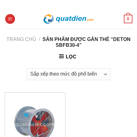
Skip
to
content
0
TRANG CHỦ
/
SẢN PHẨM ĐƯỢC GẮN THẺ “DETON
SBFB30-4”
LỌC