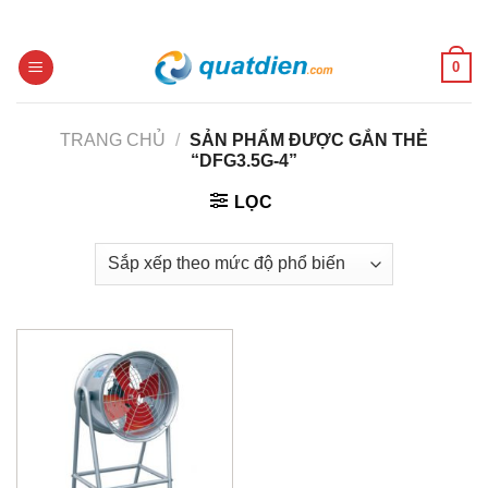
Skip
to
content
0
TRANG CHỦ
/
SẢN PHẨM ĐƯỢC GẮN THẺ
“DFG3.5G-4”
LỌC