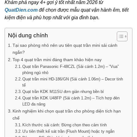
Khám phá ngay 4+ gợi ý tốt nhất năm 2026 từ
QuatDien.com
để chọn được mẫu quạt vận hành êm, tiết
kiệm điện và phù hợp nhất với gia đình bạn.
Nội dung chính
Tại sao phòng nhỏ nên ưu tiên quạt trần mini sải cánh
ngắn?
Top 4 quạt trần mini đáng tham khảo hiện nay
Quạt trần Panasonic F-48CZL (Sải cánh 1.2m) – “Vua”
phòng ngủ nhỏ
Quạt trần mini HD-186/GN (Sải cánh 1.06m) – Decor tinh
tế
Quạt trần KDK M11SU đơn giản nhưng bền bỉ
Quạt trần KDK U48FP (Sải cánh 1.2m) – Tích hợp đèn
LED đa năng
Kinh nghiệm khi chọn quạt trần cho phòng diện tích hạn
chế
Kích thước sải cánh: Đừng chọn theo cảm tính
Ưu tiên thiết kế sát trần (Flush Mount) hoặc ty ngắn