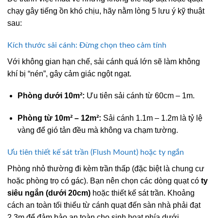
chạy gây tiếng ồn khó chịu, hãy nằm lòng 5 lưu ý kỹ thuật
sau:
Kích thước sải cánh: Đừng chọn theo cảm tính
Với không gian hạn chế, sải cánh quá lớn sẽ làm không
khí bị “nén”, gây cảm giác ngột ngạt.
Phòng dưới 10m²:
Ưu tiên sải cánh từ 60cm – 1m.
Phòng từ 10m² – 12m²:
Sải cánh 1.1m – 1.2m là tỷ lệ
vàng để gió tản đều mà không va chạm tường.
Ưu tiên thiết kế sát trần (Flush Mount) hoặc ty ngắn
Phòng nhỏ thường đi kèm trần thấp (đặc biệt là chung cư
hoặc phòng trọ có gác). Bạn nên chọn các dòng quạt có
ty
siêu ngắn (dưới 20cm)
hoặc thiết kế sát trần. Khoảng
cách an toàn tối thiểu từ cánh quạt đến sàn nhà phải đạt
2.3m để đảm bảo an toàn cho sinh hoạt phía dưới.