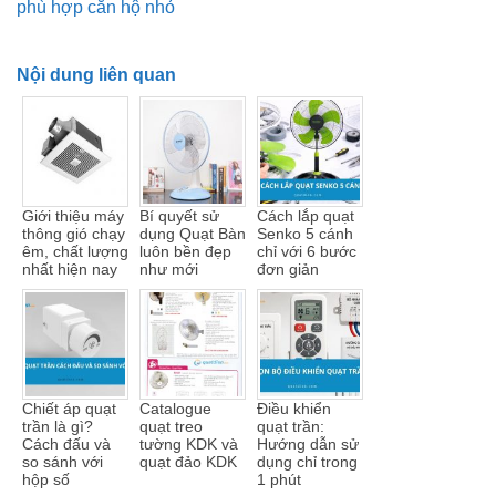
phù hợp căn hộ nhỏ
Nội dung liên quan
Giới thiệu máy
Bí quyết sử
Cách lắp quạt
thông gió chạy
dụng Quạt Bàn
Senko 5 cánh
êm, chất lượng
luôn bền đẹp
chỉ với 6 bước
nhất hiện nay
như mới
đơn giản
Chiết áp quạt
Catalogue
Điều khiển
trần là gì?
quạt treo
quạt trần:
Cách đấu và
tường KDK và
Hướng dẫn sử
so sánh với
quạt đảo KDK
dụng chỉ trong
hộp số
1 phút