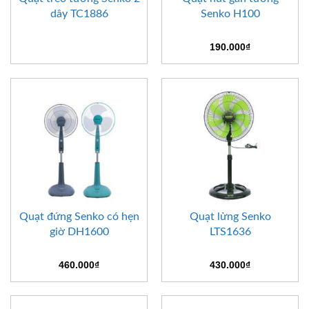
dây TC1886
Senko H100
190.000
₫
Quạt đứng Senko có hẹn
Quạt lửng Senko
giờ DH1600
LTS1636
460.000
₫
430.000
₫