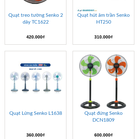
Quạt treo tường Senko 2
Quạt hút âm trần Senko
dây TC1622
HT250
420.000
₫
310.000
₫
Quạt Lửng Senko L1638
Quạt đứng Senko
DCN1809
360.000
₫
600.000
₫