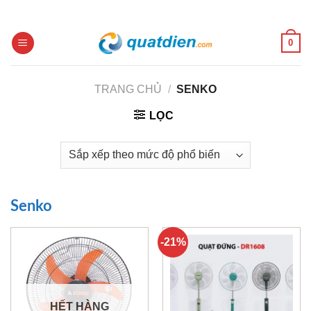
Skip
to
content
0
TRANG CHỦ
/
SENKO
LỌC
Senko
-21%
HẾT HÀNG