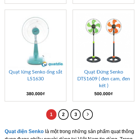
Quạt lửng Senko ống sắt
Quạt Đứng Senko
LS1630
DTS1609 ( đen cam, đen
két )
380.000
₫
500.000
₫
1
2
3
Quạt điện Senko
là một trong những sản phẩm quạt thông