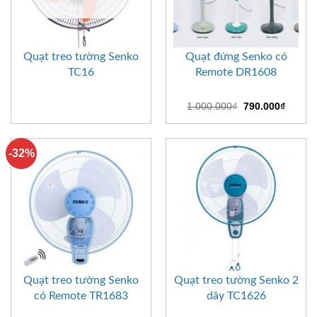
Quạt treo tường Senko
Quạt đứng Senko có
TC16
Remote DR1608
Giá
Giá
1.000.000
₫
790.000
₫
gốc
hiện
là:
tại
1.000.000₫.
là:
790.00
-32%
Quạt treo tường Senko
Quạt treo tường Senko 2
có Remote TR1683
dây TC1626