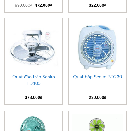
Giá
Giá
690.000
₫
472.000
₫
322.000
₫
gốc
hiện
là:
tại
690.000₫.
là:
472.000₫.
Quạt đảo trần Senko
Quạt hộp Senko BD230
TD105
378.000
₫
230.000
₫