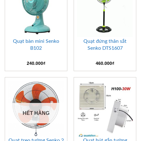
Quạt bàn mini Senko
Quạt đứng thân sắt
B102
Senko DTS1607
240.000
₫
460.000
₫
HẾT HÀNG
Quạt treo tường Senko 2
Quạt hút gắn tường