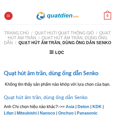
Skip
to
content
0
TRANG CHỦ
/
QUẠT HÚT/ QUẠT THÔNG GIÓ
/
QUẠT
HÚT ÂM TRẦN
/
QUẠT HÚT ÂM TRẦN, DÙNG ỐNG
DẪN
/
QUẠT HÚT ÂM TRẦN, DÙNG ỐNG DẪN SENKO
LỌC
Quạt hút âm trần, dùng ống dẫn Senko
Không tìm thấy sản phẩm nào khớp với lựa chọn của bạn.
Quạt hút âm trần, dùng ống dẫn Senko
Anh Chị chọn hiệu nào khác?–>>
Asia
|
Deton
|
KDK
|
Lifan
|
Mitsubishi
|
Nanoco
|
Onchyo
|
Panasonic