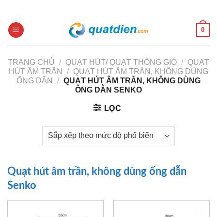
Skip
to
content
0
TRANG CHỦ
/
QUẠT HÚT/ QUẠT THÔNG GIÓ
/
QUẠT
HÚT ÂM TRẦN
/
QUẠT HÚT ÂM TRẦN, KHÔNG DÙNG
ỐNG DẪN
/
QUẠT HÚT ÂM TRẦN, KHÔNG DÙNG
ỐNG DẪN SENKO
LỌC
Quạt hút âm trần, không dùng ống dẫn
Senko