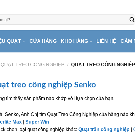
ỆU QUẠT
CỬA HÀNG
KHO HÀNG
LIÊN HỆ
CẨM 
QUẠT TREO CÔNG NGHIỆP
/
QUẠT TREO CÔNG NGHIỆ
ạt treo công nghiệp Senko
g tìm thấy sản phẩm nào khớp với lựa chọn của bạn.
ài Senko, Anh Chị tìm Quạt Treo Công Nghiệp của hãng nào k
erlite Max
|
Super Win
ick chọn loại quạt công nghiệp khác:
Quạt trần công nghiệp
|