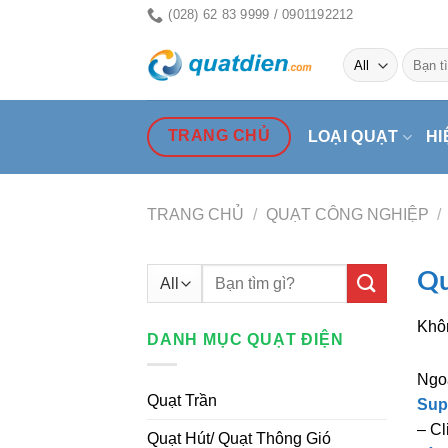
Skip
(028) 62 83 9999 / 0901192212
to
Tìm
content
kiếm:
TRANG CHỦ
LOẠI QUẠT
HI
TRANG CHỦ
/
QUẠT CÔNG NGHIỆP
/
Tìm
Qu
kiếm:
Khôn
DANH MỤC QUẠT ĐIỆN
Ngo
Quạt Trần
Sup
– Cl
Quạt Hút/ Quạt Thông Gió