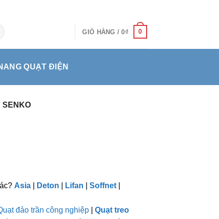
0
GIỎ HÀNG /
0
₫
NANG QUẠT ĐIỆN
P SENKO
hác?
Asia
|
Deton
|
Lifan
|
Soffnet
|
Quạt đảo trần công nghiệp
|
Quạt treo