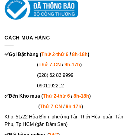
CÁCH MUA HÀNG
✅
Gọi
Đặt hàng
(
Thứ 2-thứ 6
/
8h-18h
)
(
Thứ 7-
CN
/
9h-17h
)
(028) 62 83 9999
0901192212
✅
Đến Kho mua (
Thứ 2-thứ 6
/
8h-18h
)
(
Thứ 7-
CN
/
9h-17h
)
Kho: 51/22 Hòa Bình, phường Tân Thới Hòa, quận Tân
Phú, Tp.HCM (gần Đầm Sen)
✅
Đặt hàng online
(
24/7
)