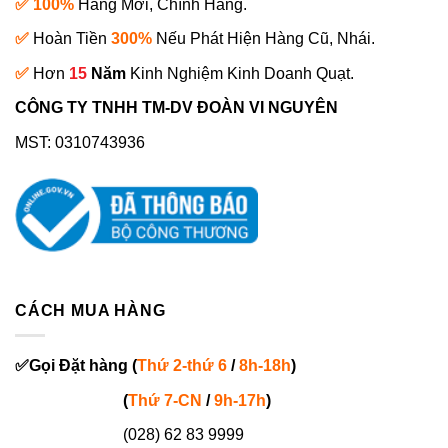
✅ 100%
Hàng Mới, Chính Hãng.
✅
Hoàn Tiền
300%
Nếu Phát Hiện Hàng Cũ, Nhái.
✅
Hơn
15
Năm
Kinh Nghiệm Kinh Doanh Quạt.
CÔNG TY TNHH TM-DV ĐOÀN VI NGUYÊN
MST: 0310743936
CÁCH MUA HÀNG
✅
Gọi
Đặt hàng
(
Thứ 2-thứ 6
/
8h-18h
)
(
Thứ 7-
CN
/
9h-17h
)
(028) 62 83 9999