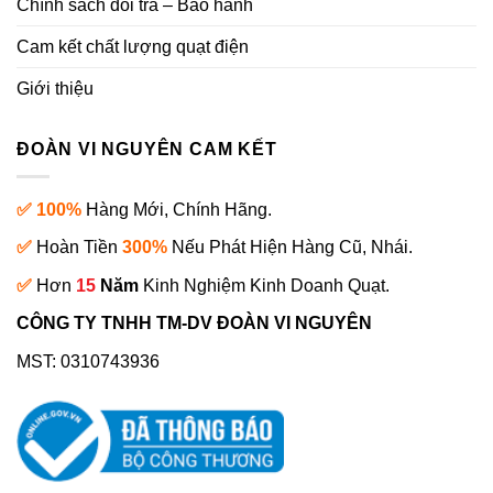
Chính sách đổi trả – Bảo hành
Cam kết chất lượng quạt điện
Giới thiệu
ĐOÀN VI NGUYÊN CAM KẾT
✅ 100%
Hàng Mới, Chính Hãng.
✅
Hoàn Tiền
300%
Nếu Phát Hiện Hàng Cũ, Nhái.
✅
Hơn
15
Năm
Kinh Nghiệm Kinh Doanh Quạt.
CÔNG TY TNHH TM-DV ĐOÀN VI NGUYÊN
MST: 0310743936