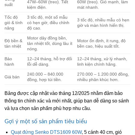
47W–60W (treo). Tiết
60W (treo). Gió mạnh, làm
suất
kiệm điện.
mát nhanh.
Tốc độ
3 tốc độ, một số mẫu
3 tốc độ, nhiều mẫu có hẹn
gió & tính
có hẹn giờ, điều chỉnh
giờ và màn hình hiển thị.
năng
độ cao.
Motor dây đồng bền,
Độ bền &
Motor ổn định, ít rung, độ
tản nhiệt tốt, dùng lâu ít
tản nhiệt
bền cao, hiệu suất tốt.
nóng.
Bảo
12–24 tháng, hỗ trợ đổi
12–24 tháng, xử lý nhanh,
hành
lỗi dễ dàng.
linh kiện chính hãng.
240.000 – 840.000
270.000 – 1.200.000 đồng,
Giá bán
đồng, hợp túi tiền.
nhiều phân khúc hơn.
Bảng được cập nhật vào tháng 12/2025 nhằm đảm bảo
thông tin chính xác và mới nhất, giúp bạn dễ dàng so sánh
và lựa chọn sản phẩm phù hợp nhu cầu.
Gợi ý một số sản phẩm tiêu biểu
Quạt đứng Senko DTS1609 60W
, 5 cánh 40 cm, gió