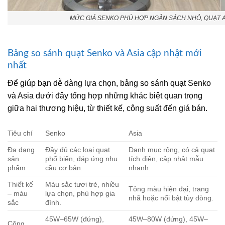
MỨC GIÁ SENKO PHÙ HỢP NGÂN SÁCH NHỎ, QUẠT A
Bảng so sánh quạt Senko và Asia cập nhật mới
nhất
Để giúp bạn dễ dàng lựa chọn, bảng so sánh quạt Senko
và Asia dưới đây tổng hợp những khác biệt quan trọng
giữa hai thương hiệu, từ thiết kế, công suất đến giá bán.
Tiêu chí
Senko
Asia
Đa dạng
Đầy đủ các loại quạt
Danh mục rộng, có cả quạt
sản
phổ biến, đáp ứng nhu
tích điện, cập nhật mẫu
phẩm
cầu cơ bản.
nhanh.
Thiết kế
Màu sắc tươi trẻ, nhiều
Tông màu hiện đại, trang
– màu
lựa chọn, phù hợp gia
nhã hoặc nổi bật tùy dòng.
sắc
đình.
45W–65W (đứng),
45W–80W (đứng), 45W–
Công