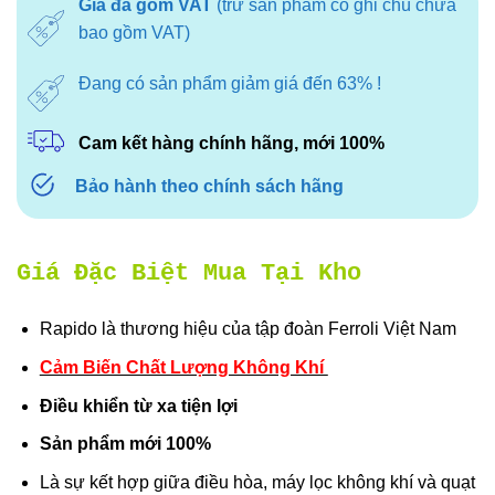
Giá đã gồm VAT
(trừ sản phẩm có ghi chú chưa
6.700.000₫.
là:
bao gồm VAT)
2.961.000₫.
Đang có sản phẩm giảm giá đến 63% !
Cam kết hàng chính hãng, mới 100%
Bảo hành theo chính sách hãng
Giá Đặc Biệt Mua Tại Kho
Rapido là thương hiệu của tập đoàn Ferroli Việt Nam
Cảm Biến Chất Lượng Không Khí
Điều khiển từ xa tiện lợi
Sản phẩm mới 100%
Là sự kết hợp giữa điều hòa, máy lọc không khí và quạt