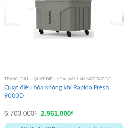
TRANG CHỦ
/
QUẠT ĐIỀU HÒA/ MÁY LÀM MÁT RAPIDO
Quạt điều hòa không khí Rapido Fresh
9000D
Giá
Giá
6.700.000
2.961.000
₫
₫
gốc
hiện
là:
tại