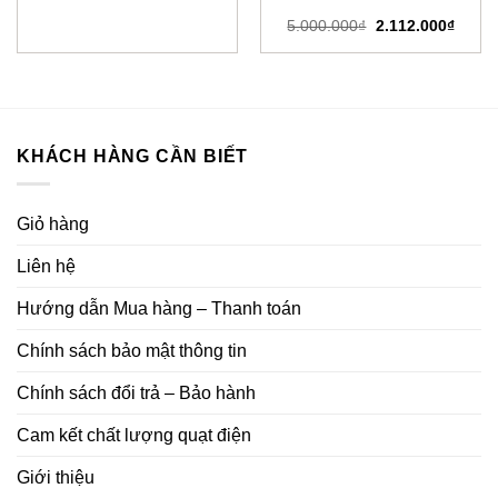
Giá
Giá
5.000.000
₫
2.112.000
₫
gốc
hiện
là:
tại
5.000.000₫.
là:
2.112.
KHÁCH HÀNG CẦN BIẾT
Giỏ hàng
Liên hệ
Hướng dẫn Mua hàng – Thanh toán
Chính sách bảo mật thông tin
Chính sách đổi trả – Bảo hành
Cam kết chất lượng quạt điện
Giới thiệu