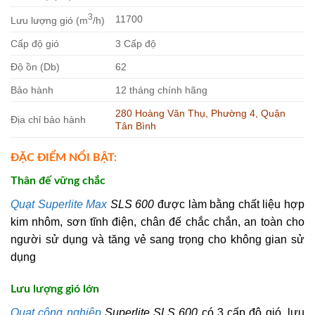
3
11700
Lưu lượng gió (m
/h)
Cấp độ gió
3 Cấp độ
Độ ồn (Db)
62
Bảo hành
12 tháng chính hãng
280 Hoàng Văn Thụ, Phường 4, Quận
Địa chỉ bảo hành
Tân Bình
ĐẶC ĐIỂM NỔI BẬT:
Thân đế vững chắc
Quạt Superlite Max
SLS 600
được làm bằng chất liệu hợp
kim nhôm, sơn tĩnh điện, chân đế chắc chắn, an toàn cho
người sử dụng và tăng vẻ sang trọng cho không gian sử
dụng
Lưu lượng gió lớn
Quạt công nghiệp
Superlite SLS 600
có 3 cấp độ gió, lưu