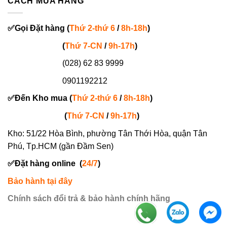
CÁCH MUA HÀNG
✅
Gọi
Đặt hàng
(
Thứ 2-thứ 6
/
8h-18h
)
(
Thứ 7-
CN
/
9h-17h
)
(028) 62 83 9999
0901192212
✅
Đến Kho mua (
Thứ 2-thứ 6
/
8h-18h
)
(
Thứ 7-
CN
/
9h-17h
)
Kho: 51/22 Hòa Bình, phường Tân Thới Hòa, quận Tân
Phú, Tp.HCM (gần Đầm Sen)
✅
Đặt hàng online
(
24/7
)
Bảo hành tại đây
Chính sách đổi trả & bảo hành chính hãng