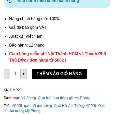
Bảo hành theo chính sách hãng
Hàng chính hãng mới 100%
Giá đã bao gồm VAT
Xuất xứ: Việt Nam
Bảo hành: 12 tháng
Giao hàng miễn phí Nội Thành HCM và Thành Phố
Thủ Đức ( đơn hàng từ 500k )
Quạt Hút Âm Tường Mỹ Phong MP20II số lượng
-
+
THÊM VÀO GIỎ HÀNG
SKU:
MP20II
Danh mục:
Mỹ Phong
,
Quạt hút/ quạt thông gió Mỹ Phong
Thẻ:
MP20II
,
quạt hút âm tường
,
Quạt Hút Âm Tường MP20II
,
Quạt
hút âm tường Mỹ Phong