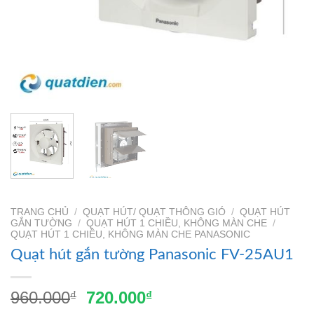
TRANG CHỦ
/
QUẠT HÚT/ QUẠT THÔNG GIÓ
/
QUẠT HÚT
GẮN TƯỜNG
/
QUẠT HÚT 1 CHIỀU, KHÔNG MÀN CHE
/
QUẠT HÚT 1 CHIỀU, KHÔNG MÀN CHE PANASONIC
Quạt hút gắn tường Panasonic FV-25AU1
Giá
Giá
960.000
720.000
₫
₫
gốc
hiện