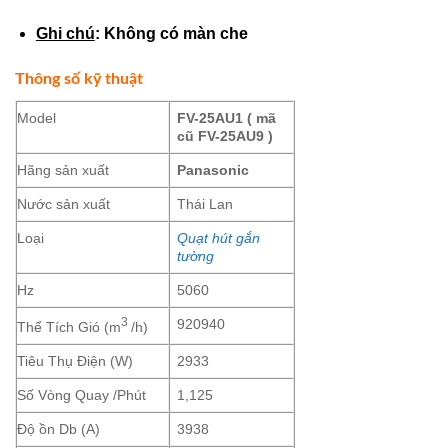
Ghi chú
: Không có màn che
Thông số kỹ thuật
Model
FV-25AU1 ( mã
cũ FV-25AU9 )
Hãng sản xuất
Panasonic
Nước sản xuất
Thái Lan
Loại
Quạt hút gắn
tường
Hz
5060
3
920940
Thể Tích Gió (m
/h)
Tiêu Thụ Điện (W)
2933
Số Vòng Quay /Phút
1,125
Độ ồn Db (A)
3938