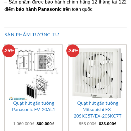
– Sản phẩm được bảo hành chính hãng 12 tháng tại 122
điểm
bảo hành Panasonic
trên toàn quốc.
SẢN PHẨM TƯƠNG TỰ
-25%
-34%
Quạt hút gắn tường
Quạt hút gắn tường
Panasonic FV-20AL1
Mitsubishi EX-
20SKC5T/EX-20SKC7T
Giá
Giá
Giá
Giá
1.060.000
₫
800.000
₫
955.000
₫
633.000
₫
gốc
hiện
gốc
hiện