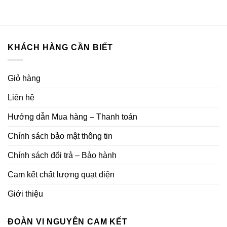
là:
tại
là:
tại
1.060.000₫.
là:
955.000₫.
là:
800.000₫.
633.000
KHÁCH HÀNG CẦN BIẾT
Giỏ hàng
Liên hệ
Hướng dẫn Mua hàng – Thanh toán
Chính sách bảo mật thông tin
Chính sách đổi trả – Bảo hành
Cam kết chất lượng quạt điện
Giới thiệu
ĐOÀN VI NGUYÊN CAM KẾT