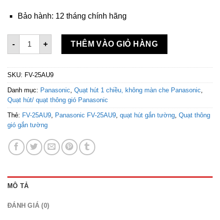
Bảo hành: 12 tháng chính hãng
Quạt hút gắn tường Panasonic FV-25AU1 số lượng
-
+
THÊM VÀO GIỎ HÀNG
SKU:
FV-25AU9
Danh mục:
Panasonic
,
Quạt hút 1 chiều, không màn che Panasonic
,
Quạt hút/ quạt thông gió Panasonic
Thẻ:
FV-25AU9
,
Panasonic FV-25AU9
,
quạt hút gắn tường
,
Quạt thông
gió gắn tường
MÔ TẢ
ĐÁNH GIÁ (0)