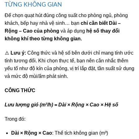
TỪNG KHÔNG GIAN
Để chọn quạt hút đúng công suất cho phòng ngủ, phòng
khách, bếp hay nhà vệ sinh… bạn
chỉ cần biết Dài –
Rộng – Cao của phòng
và áp dụng
hệ số thay đổi
không khí theo từng không gian.
⚠️
Lưu ý:
Công thức và hệ số bên dưới chỉ mang tính ước
tính tương đối. Khi chọn thực tế, bạn nên cân nhắc thêm
yếu tố như độ kín của phòng, vị trí lắp đặt, tần suất sử dụng
và mức độ mùi/ẩm phát sinh.
CÔNG THỨC
Lưu lượng gió (m³/h) = Dài × Rộng × Cao × Hệ số
Trong đó:
Dài × Rộng × Cao
: Thể tích không gian (m³)