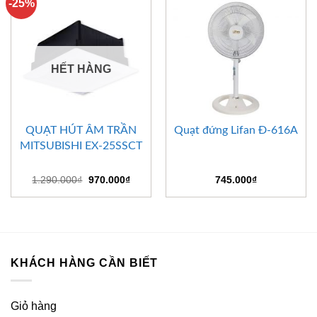
-25%
HẾT HÀNG
QUẠT HÚT ÂM TRẦN
Quạt đứng Lifan Đ-616A
MITSUBISHI EX-25SSCT
Giá
Giá
1.290.000
₫
970.000
₫
745.000
₫
gốc
hiện
là:
tại
1.290.000₫.
là:
970.000₫.
KHÁCH HÀNG CẦN BIẾT
Giỏ hàng