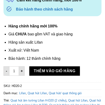
Cam kết hàng chính hãng, mới 100%
Bảo hành theo chính sách hãng
Hàng chính hãng mới 100%
Giá
CHƯA
bao gồm VAT và giao hàng
Hãng sản xuất: Lifan
Xuất xứ: Việt Nam
Bảo hành: 12 thánh chính hãng
Quạt hút thông gió âm tường Lifan HD20 - 2 chiều số lượn
-
+
THÊM VÀO GIỎ HÀNG
SKU:
HD20-2
Danh mục:
Lifan
,
Quạt hút Lifan
,
Quạt hút/ quạt thông gió
Thẻ:
Quạt hút âm tường Lifan H-D20 (2 chiều)
,
Quạt hút Lifan
,
Quạt hút