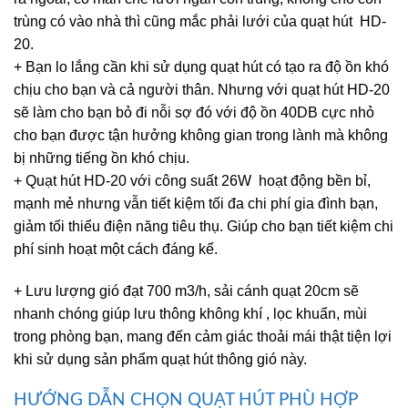
trùng có vào nhà thì cũng mắc phải lưới của quạt hút HD-
20.
+ Bạn lo lắng cần khi sử dụng quạt hút có tạo ra độ ồn khó
chịu cho bạn và cả người thân. Nhưng với quạt hút HD-20
sẽ làm cho bạn bỏ đi nỗi sợ đó với độ ồn 40DB cực nhỏ
cho bạn được tận hưởng không gian trong lành mà không
bị những tiếng ồn khó chịu.
+ Quạt hút HD-20 với công suất 26W hoạt động bền bỉ,
mạnh mẻ nhưng vẫn tiết kiệm tối đa chi phí gia đình bạn,
giảm tối thiểu điện năng tiêu thụ. Giúp cho bạn tiết kiệm chi
phí sinh hoạt một cách đáng kể.
+ Lưu lượng gió đạt 700 m3/h, sải cánh quạt 20cm sẽ
nhanh chóng giúp lưu thông không khí , lọc khuẩn, mùi
trong phòng bạn, mang đến cảm giác thoải mái thật tiện lợi
khi sử dụng sản phẩm quạt hút thông gió này.
HƯỚNG DẪN CHỌN QUẠT HÚT PHÙ HỢP