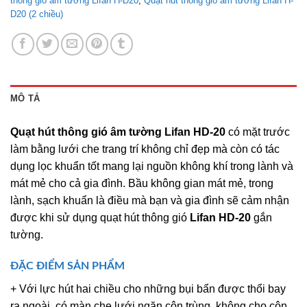
thông gió âm tường Lifan H-D20
,
Quạt hút thông gió âm tường Lifan H-
D20 (2 chiều)
MÔ TẢ
Quạt hút thông gió âm tường Lifan HD-20
có mặt trước
làm bằng lưới che trang trí không chỉ đẹp mà còn có tác
dụng lọc khuẩn tốt mang lại nguồn không khí trong lành và
mát mẻ cho cả gia đình. Bầu không gian mát mẻ, trong
lành, sạch khuẩn là điều mà bạn và gia đình sẽ cảm nhận
được khi sử dụng quạt hút thông gió
Lifan HD-20
gắn
tường.
ĐẶC ĐIỂM SẢN PHẨM
+ Với lực hút hai chiều cho những bụi bẩn được thổi bay
ra ngoài, có màn che lưới ngăn côn trùng, không cho côn