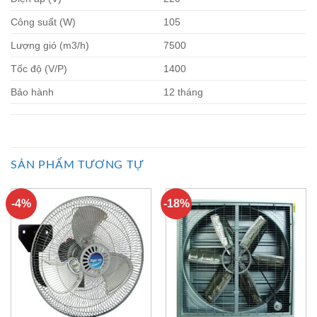
Công suất (W)
105
Lượng gió (m3/h)
7500
Tốc độ (V/P)
1400
Bảo hành
12 tháng
SẢN PHẨM TƯƠNG TỰ
-4%
-18%