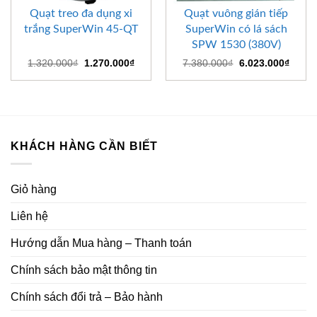
Quạt treo đa dụng xi
Quạt vuông gián tiếp
trắng SuperWin 45-QT
SuperWin có lá sách
SPW 1530 (380V)
Giá
Giá
Giá
Giá
1.320.000
₫
1.270.000
₫
7.380.000
₫
6.023.000
₫
gốc
hiện
gốc
hiện
là:
tại
là:
tại
1.320.000₫.
là:
7.380.000₫.
là:
1.270.000₫.
6.023
KHÁCH HÀNG CẦN BIẾT
Giỏ hàng
Liên hệ
Hướng dẫn Mua hàng – Thanh toán
Chính sách bảo mật thông tin
Chính sách đổi trả – Bảo hành