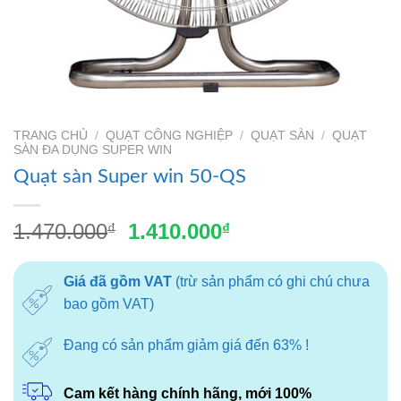
TRANG CHỦ
/
QUẠT CÔNG NGHIỆP
/
QUẠT SÀN
/
QUẠT
SÀN ĐA DỤNG SUPER WIN
Quạt sàn Super win 50-QS
Giá
Giá
1.470.000
1.410.000
₫
₫
gốc
hiện
là:
tại
Giá đã gồm VAT
(trừ sản phẩm có ghi chú chưa
1.470.000₫.
là:
bao gồm VAT)
1.410.000₫.
Đang có sản phẩm giảm giá đến 63% !
Cam kết hàng chính hãng, mới 100%