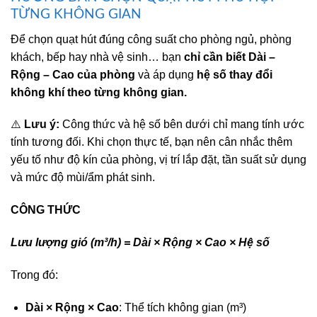
TỪNG KHÔNG GIAN
Để chọn quạt hút đúng công suất cho phòng ngủ, phòng
khách, bếp hay nhà vệ sinh… bạn
chỉ cần biết Dài –
Rộng – Cao của phòng
và áp dụng
hệ số thay đổi
không khí theo từng không gian.
⚠️
Lưu ý:
Công thức và hệ số bên dưới chỉ mang tính ước
tính tương đối. Khi chọn thực tế, bạn nên cân nhắc thêm
yếu tố như độ kín của phòng, vị trí lắp đặt, tần suất sử dụng
và mức độ mùi/ẩm phát sinh.
CÔNG THỨC
Lưu lượng gió (m³/h) = Dài × Rộng × Cao × Hệ số
Trong đó:
Dài × Rộng × Cao
: Thể tích không gian (m³)