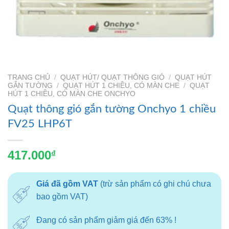
TRANG CHỦ
/
QUẠT HÚT/ QUẠT THÔNG GIÓ
/
QUẠT HÚT
GẮN TƯỜNG
/
QUẠT HÚT 1 CHIỀU, CÓ MÀN CHE
/
QUẠT
HÚT 1 CHIỀU, CÓ MÀN CHE ONCHYO
Quạt thông gió gắn tường Onchyo 1 chiều
FV25 LHP6T
417.000
₫
Giá đã gồm VAT
(trừ sản phẩm có ghi chú chưa
bao gồm VAT)
Đang có sản phẩm giảm giá đến 63% !