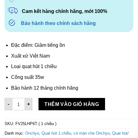
Cam kết hàng chính hãng, mới 100%
Bảo hành theo chính sách hãng
Đặc điểm: Giảm tiếng ồn
Xuất xứ Việt Nam
Loại quạt hút 1 chiều
Công suất 35w
Bảo hành 12 tháng chính hãng
Quạt thông gió gắn tường Onchyo 1 chiều FV25 LHP6T số
-
+
THÊM VÀO GIỎ HÀNG
SKU:
FV25LHP6T ( 1 chiều )
Danh mục:
Onchyo
,
Quạt hút 1 chiều, có màn che Onchyo
,
Quạt hút/