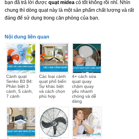
bạn đã trả lời được
quạt midea
có tốt không rồi nhỉ. Nhìn
chung thì dòng quạt này là một sản phẩm chất lượng và rất
đáng để sử dụng trong căn phòng của bạn.
Nội dung liên quan
Cánh quạt
Các loại cánh
4+ cách sửa
Senko B3 B4:
quạt phổ biến:
quạt quay
Phân biệt 3
Sự khác biệt
chậm quay
cánh, 5 cánh,
và cách chọn
yếu nhanh
7 cánh
phù hợp
chóng và dễ
dàng