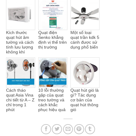
Kích thước
Quạt điện
Một số loại
quạt hút âm
Senko khẳng
quạt trần kdk 5
tường và cách
định vị thế trên
cánh được sử
tính lưu lượng
thị trường
dụng phổ biến
không khí
Cách tháo
10 lỗi thường
Quạt hút gió là
quạt Asia Vina
gặp của quạt
gì? Tác dụng
chi tiết từ A – Z
treo tường và
cơ bản của
chỉ trong 1
cách khắc
quạt hút thông
phút
phục hiệu quả
gió