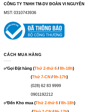
CÔNG TY TNHH TM-DV ĐOÀN VI NGUYÊN
MST: 0310743936
CÁCH MUA HÀNG
✅
Gọi
Đặt hàng
(
Thứ 2-thứ 6
/
8h-18h
)
(
Thứ 7-
CN
/
9h-17h
)
(028) 62 83 9999
0901192212
✅
Đến Kho mua (
Thứ 2-thứ 6
/
8h-18h
)
(
Thứ 7-
CN
/
9h-17h
)