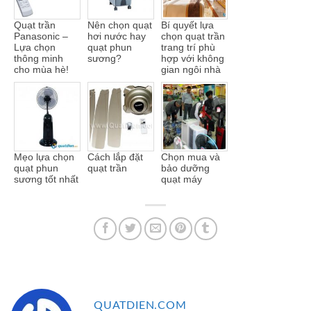
Quạt trần
Nên chọn quạt
Bí quyết lựa
Panasonic –
hơi nước hay
chọn quạt trần
Lựa chọn
quạt phun
trang trí phù
thông minh
sương?
hợp với không
cho mùa hè!
gian ngôi nhà
Mẹo lựa chọn
Cách lắp đặt
Chọn mua và
quạt phun
quạt trần
bảo dưỡng
sương tốt nhất
quạt máy
QUATDIEN.COM