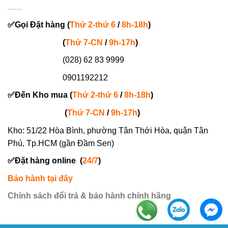
✅
Gọi
Đặt hàng
(
Thứ 2-thứ 6
/
8h-18h
)
(
Thứ 7-
CN
/
9h-17h
)
(028) 62 83 9999
0901192212
✅
Đến Kho mua (
Thứ 2-thứ 6
/
8h-18h
)
(
Thứ 7-
CN
/
9h-17h
)
Kho: 51/22 Hòa Bình, phường Tân Thới Hòa, quận Tân
Phú, Tp.HCM (gần Đầm Sen)
✅
Đặt hàng online
(
24/7
)
Bảo hành tại đây
Chính sách đổi trả & bảo hành chính hãng