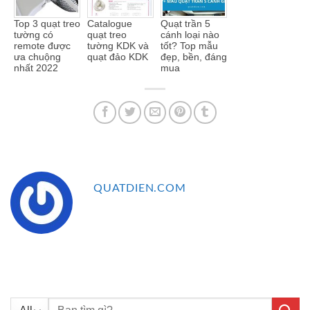
Top 3 quạt treo
Catalogue
Quạt trần 5
tường có
quạt treo
cánh loại nào
remote được
tường KDK và
tốt? Top mẫu
ưa chuộng
quạt đảo KDK
đẹp, bền, đáng
nhất 2022
mua
QUATDIEN.COM
Tìm