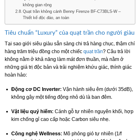
không gian rộng
Quạt trần không cánh Benny Firenze BF-C73BLS-W –
Thiết kế độc đáo, an toàn
Tiêu chuẩn “Luxury” của quạt trần cho người giàu
Tại sao giới siêu giàu sẵn sàng chi trả hàng chục, thậm chí
hàng trăm triệu đồng cho một chiếc
quạt trần
? Câu trả lời
không nằm ở khả năng làm mát đơn thuần, mà nằm ở
những giá trị độc bản và trải nghiệm khứu giác, thính giác
hoàn hảo:
Động cơ DC Inverter:
Vận hành siêu êm (dưới 35dB),
không gây một tiếng động nhỏ dù là ban đêm.
Vật liệu quý hiếm:
Cánh gỗ tự nhiên nguyên khối, hợp
kim chống gỉ cao cấp hoặc Carbon siêu nhẹ.
Công nghệ Wellness:
Mô phỏng gió tự nhiên (1/f