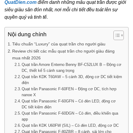
QuatDien.com
điểm danh những mẫu quạt trần được giới
siêu giàu săn đón nhất, nơi mỗi chi tiết đều toát lên sự
quyền quý và tinh tế.
Nội dung chính
Tiêu chuẩn “Luxury” của quạt trần cho người giàu
Review chi tiết các mẫu quạt trần cho người giàu đáng
mua nhất 2026
Quạt trần Amore Enterno Benny BF-C52LUX B – Động cơ
DC, thiết kế 5 cánh sang trọng
Quạt trần KDK T60AW – 5 cánh 3D, động cơ DC tiết kiệm
điện
Quạt trần Panasonic F-60FEN – Động cơ DC, tích hợp
nanoe X
Quạt trần Panasonic F-60GFN – Có đèn LED, động cơ
DC tiết kiệm điện
Quạt trần Panasonic F-60DGN – Có đèn, điều khiển qua
app
Quạt trần KDK U60FW (SIL) – Có đèn LED, động cơ DC
Quạt trần Panasonic F-80ZBR – 8 cánh, sải lớn cho