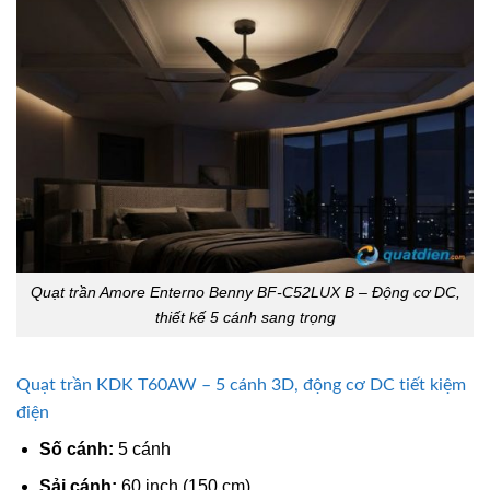
Quạt trần Amore Enterno Benny BF-C52LUX B – Động cơ DC,
thiết kế 5 cánh sang trọng
Quạt trần KDK T60AW – 5 cánh 3D, động cơ DC tiết kiệm
điện
Số cánh:
5 cánh
Sải cánh:
60 inch (150 cm)