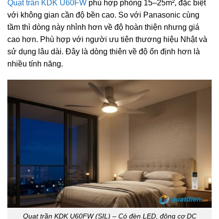
Quạt trần KDK U60FW
phù hợp phòng 15–25m², đặc biệt
với không gian cần độ bền cao. So với Panasonic cùng
tầm thì dòng này nhỉnh hơn về độ hoàn thiện nhưng giá
cao hơn. Phù hợp với người ưu tiên thương hiệu Nhật và
sử dụng lâu dài. Đây là dòng thiên về độ ổn định hơn là
nhiều tính năng.
Quạt trần KDK U60FW (SIL) – Có đèn LED, động cơ DC