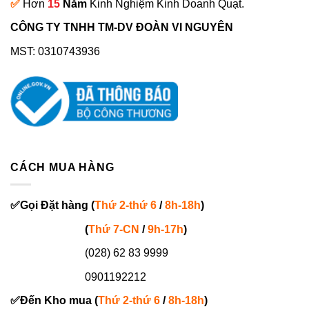
✅
Hơn
15
Năm
Kinh Nghiệm Kinh Doanh Quạt.
CÔNG TY TNHH TM-DV ĐOÀN VI NGUYÊN
MST: 0310743936
CÁCH MUA HÀNG
✅
Gọi
Đặt hàng
(
Thứ 2-thứ 6
/
8h-18h
)
(
Thứ 7-
CN
/
9h-17h
)
(028) 62 83 9999
0901192212
✅
Đến Kho mua (
Thứ 2-thứ 6
/
8h-18h
)