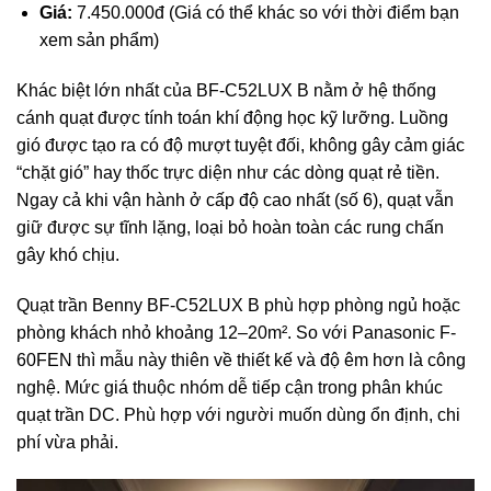
Giá:
7.450.000đ (Giá có thể khác so với thời điểm bạn
xem sản phẩm)
Khác biệt lớn nhất của BF-C52LUX B nằm ở hệ thống
cánh quạt được tính toán khí động học kỹ lưỡng. Luồng
gió được tạo ra có độ mượt tuyệt đối, không gây cảm giác
“chặt gió” hay thốc trực diện như các dòng quạt rẻ tiền.
Ngay cả khi vận hành ở cấp độ cao nhất (số 6), quạt vẫn
giữ được sự tĩnh lặng, loại bỏ hoàn toàn các rung chấn
gây khó chịu.
Quạt trần Benny BF-C52LUX B
phù hợp phòng ngủ hoặc
phòng khách nhỏ khoảng 12–20m². So với Panasonic F-
60FEN thì mẫu này thiên về thiết kế và độ êm hơn là công
nghệ. Mức giá thuộc nhóm dễ tiếp cận trong phân khúc
quạt trần DC. Phù hợp với người muốn dùng ổn định, chi
phí vừa phải.