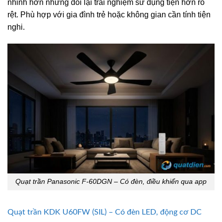
nhỉnh hơn nhưng đổi lại trải nghiệm sử dụng tiện hơn rõ
rệt. Phù hợp với gia đình trẻ hoặc không gian cần tính tiện
nghi.
Quạt trần Panasonic F-60DGN – Có đèn, điều khiển qua app
Quạt trần KDK U60FW (SIL) – Có đèn LED, động cơ DC