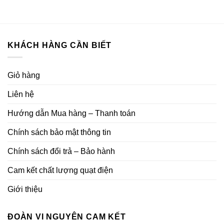
2.570.000₫.
là:
1.390.000₫.
là:
1.980.000₫.
888.00
KHÁCH HÀNG CẦN BIẾT
Giỏ hàng
Liên hệ
Hướng dẫn Mua hàng – Thanh toán
Chính sách bảo mật thông tin
Chính sách đổi trả – Bảo hành
Cam kết chất lượng quạt điện
Giới thiệu
ĐOÀN VI NGUYÊN CAM KẾT