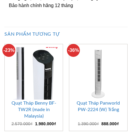
Bảo hành chính hãng 12 tháng
SẢN PHẨM TƯƠNG TỰ
-23%
-36%
Quạt Tháp Benny BF-
Quạt Tháp Panworld
TW2R (made in
PW-2224 (W) Trắng
Malaysia)
Giá
Giá
Giá
Giá
2.570.000
₫
1.980.000
₫
1.390.000
₫
888.000
₫
gốc
hiện
gốc
hiện
là:
tại
là:
tại