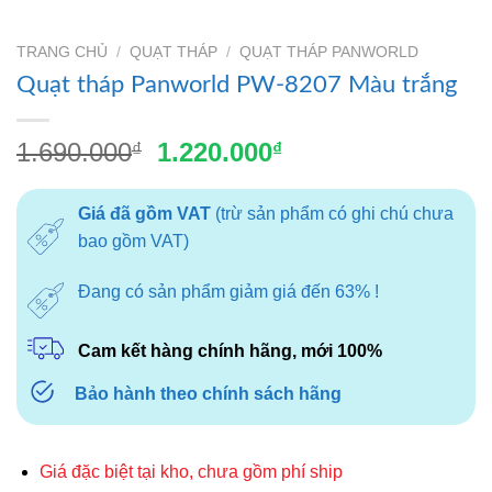
TRANG CHỦ
/
QUẠT THÁP
/
QUẠT THÁP PANWORLD
Quạt tháp Panworld PW-8207 Màu trắng
Giá
Giá
1.690.000
1.220.000
₫
₫
gốc
hiện
là:
tại
Giá đã gồm VAT
(trừ sản phẩm có ghi chú chưa
1.690.000₫.
là:
bao gồm VAT)
1.220.000₫.
Đang có sản phẩm giảm giá đến 63% !
Cam kết hàng chính hãng, mới 100%
Bảo hành theo chính sách hãng
Giá đặc biệt tại kho, chưa gồm phí ship