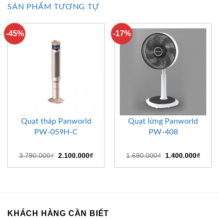
SẢN PHẨM TƯƠNG TỰ
-45%
-17%
Quạt tháp Panworld
Quạt lửng Panworld
PW-059H-C
PW-408
Giá
Giá
Giá
Giá
3.790.000
₫
2.100.000
₫
1.690.000
₫
1.400.000
₫
gốc
hiện
gốc
hiện
là:
tại
là:
tại
3.790.000₫.
là:
1.690.000₫.
là:
2.100.000₫.
1.400
KHÁCH HÀNG CẦN BIẾT