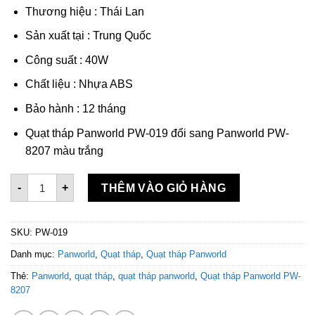
Thương hiệu : Thái Lan
Sản xuất tại : Trung Quốc
Công suất : 40W
Chất liệu : Nhựa ABS
Bảo hành : 12 tháng
Quạt tháp Panworld PW-019 đổi sang Panworld PW-
8207 màu trắng
Quạt tháp Panworld PW-8207 Màu trắng số lượng
-
+
THÊM VÀO GIỎ HÀNG
SKU:
PW-019
Danh mục:
Panworld
,
Quạt tháp
,
Quạt tháp Panworld
Thẻ:
Panworld
,
quạt tháp
,
quạt tháp panworld
,
Quạt tháp Panworld PW-
8207