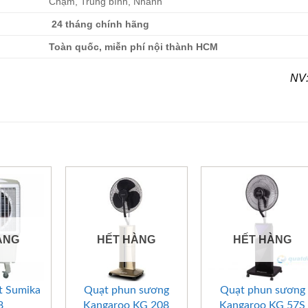
Chậm, Trung bình, Nhanh
24 tháng chính hãng
Toàn quốc, miễn phí nội thành HCM
NV:
ÀNG
HẾT HÀNG
HẾT HÀNG
+
+
t Sumika
Quạt phun sương
Quạt phun sương
8
Kangaroo KG 208
Kangaroo KG 57S