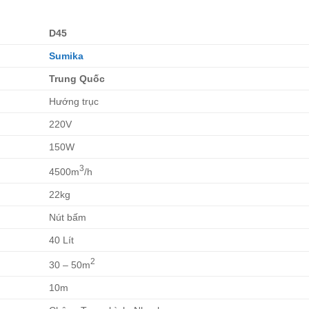
D45
Sumika
Trung Quốc
Hướng trục
220V
150W
3
4500m
/h
22kg
Nút bấm
40 Lít
2
30 – 50m
10m