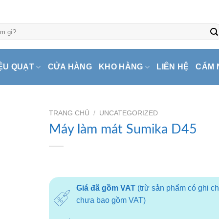
ỆU QUẠT
CỬA HÀNG
KHO HÀNG
LIÊN HỆ
CẨM 
TRANG CHỦ
/
UNCATEGORIZED
Máy làm mát Sumika D45
Giá đã gồm VAT
(trừ sản phẩm có ghi c
chưa bao gồm VAT)