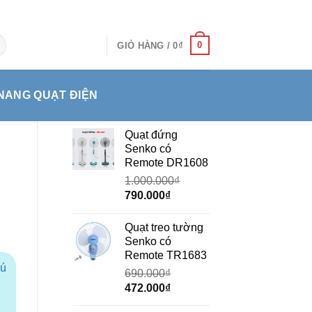
0
GIỎ HÀNG /
0
₫
NANG QUẠT ĐIỆN
Quạt đứng
Senko có
Remote DR1608
1.000.000
₫
Giá
Giá
790.000
₫
gốc
hiện
là:
tại
Quạt treo tường
1.000.000₫.
là:
Senko có
790.000₫.
Remote TR1683
hú
690.000
₫
Giá
Giá
472.000
₫
gốc
hiện