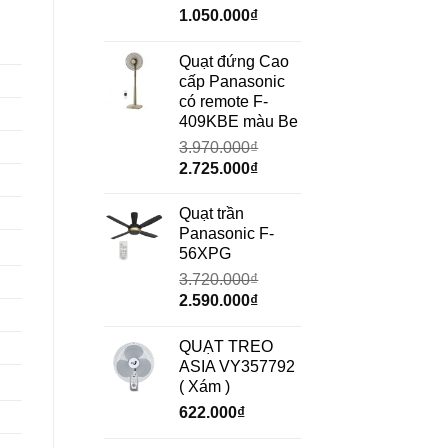
Giá
Giá
1.050.000
₫
gốc
hiện
là:
tại
Quạt đứng Cao
1.490.000₫.
là:
cấp Panasonic
1.050.000₫.
có remote F-
409KBE màu Be
3.970.000
₫
Giá
Giá
2.725.000
₫
gốc
hiện
là:
tại
Quạt trần
3.970.000₫.
là:
Panasonic F-
2.725.000₫.
56XPG
3.720.000
₫
Giá
Giá
2.590.000
₫
gốc
hiện
là:
tại
QUẠT TREO
3.720.000₫.
là:
ASIA VY357792
2.590.000₫.
( Xám )
622.000
₫