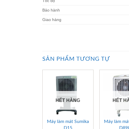
Tốc độ
Bảo hành
Giao hàng
SẢN PHẨM TƯƠNG TỰ
HẾT HÀNG
HẾT H
+
+
Máy làm mát Sumika
Máy làm má
D15
D89