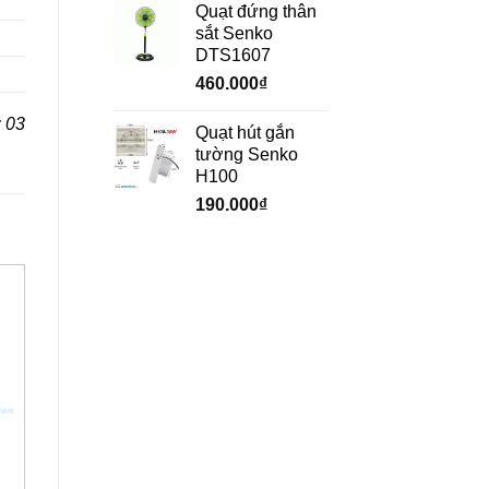
Quạt đứng thân
sắt Senko
DTS1607
460.000
₫
 03
Quạt hút gắn
tường Senko
H100
190.000
₫
HẾT HÀNG
+
+
Quạt phun sương
Quạt làm mát Sumika
Kangaroo KG 209
SM 1500