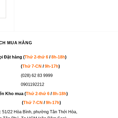
3.700.000
₫
CH MUA HÀNG
ọi
Đặt hàng
(
Thứ 2-thứ 6
/
8h-18h
)
(
Thứ 7-
CN
/
9h-17h
)
(028) 62 83 9999
901192212
ến Kho mua (
Thứ 2-thứ 6
/
8h-18h
)
(
Thứ 7-
CN
/
9h-17h
)
: 51/22 Hòa Bình, phường Tân Thới Hòa,