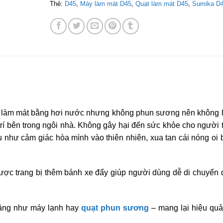
Thẻ:
D45
,
Máy làm mát D45
,
Quạt làm mát D45
,
Sumika D
m làm mát bằng hơi nước nhưng không phun sương nên không 
trí bên trong ngôi nhà. Không gây hại đến sức khỏe cho người 
 như cảm giác hòa mình vào thiên nhiên, xua tan cái nóng oi
ợc trang bị thêm bánh xe đẩy giúp người dùng dễ di chuyển 
năng như máy lạnh hay
quạt phun sương
– mang lại hiệu quả