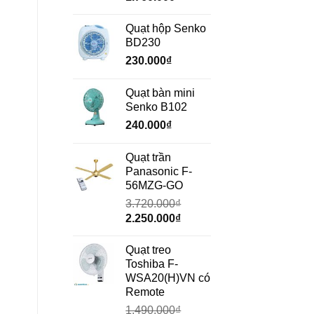
gốc
hiện
là:
tại
Quạt hộp Senko
2.350.000₫.
là:
BD230
1.760.000₫.
230.000
₫
Quạt bàn mini
Senko B102
240.000
₫
Quạt trần
Panasonic F-
56MZG-GO
3.720.000
₫
Giá
Giá
2.250.000
₫
gốc
hiện
là:
tại
Quạt treo
3.720.000₫.
là:
Toshiba F-
2.250.000₫.
WSA20(H)VN có
Remote
1.490.000
₫