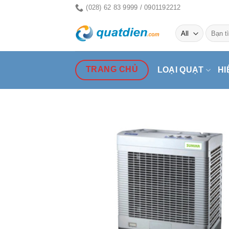
Skip
(028) 62 83 9999 / 0901192212
to
Tìm
content
kiếm:
TRANG CHỦ
LOẠI QUẠT
HI