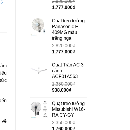
2.820.000
₫
45
Giá
Giá
1.777.000
₫
gốc
hiện
là:
tại
Quạt treo tường
2.820.000₫.
là:
Panasonic F-
1.777.000₫.
409MG màu
trắng ngà
2.820.000
₫
Giá
Giá
1.777.000
₫
gốc
hiện
là:
tại
Quạt Trần AC 3
làm
2.820.000₫.
là:
cánh
tiêu
1.777.000₫.
ACF01A563
 bức
1.350.000
₫
Giá
Giá
938.000
₫
gốc
hiện
đến
là:
tại
Quạt treo tường
1.350.000₫.
là:
Mitsubishi W16-
938.000₫.
RA CY-GY
 về
2.350.000
₫
Giá
Giá
1.760.000
₫