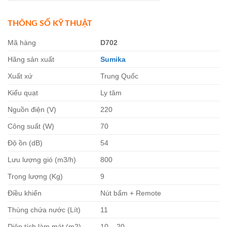
THÔNG SỐ KỸ THUẬT
Mã hàng
D702
Hãng sản xuất
Sumika
Xuất xứ
Trung Quốc
Kiểu quạt
Ly tâm
Nguồn điện (V)
220
Công suất (W)
70
Độ ồn (dB)
54
Lưu lượng gió (m3/h)
800
Trọng lượng (Kg)
9
Điều khiển
Nút bấm + Remote
Thùng chứa nước (Lít)
11
Diện tích làm mát (m2)
10 – 20