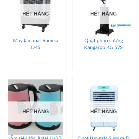
HẾT HÀNG
HẾT HÀNG
Máy làm mát Sumika
Quạt phun sương
D45
Kangaroo KG 57S
HẾT HÀNG
HẾT HÀNG
Ấm siêu tốc Jiplai JL-25
Quạt làm mát Sumika D