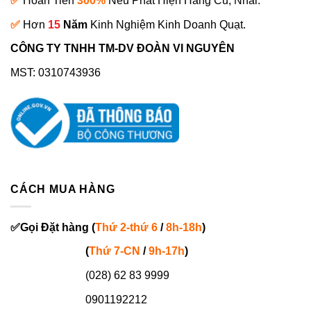
✅
Hoàn Tiền
300%
Nếu Phát Hiện Hàng Cũ, Nhái.
✅
Hơn
15
Năm
Kinh Nghiệm Kinh Doanh Quạt.
CÔNG TY TNHH TM-DV ĐOÀN VI NGUYÊN
MST: 0310743936
CÁCH MUA HÀNG
✅
Gọi
Đặt hàng
(
Thứ 2-thứ 6
/
8h-18h
)
(
Thứ 7-
CN
/
9h-17h
)
(028) 62 83 9999
0901192212