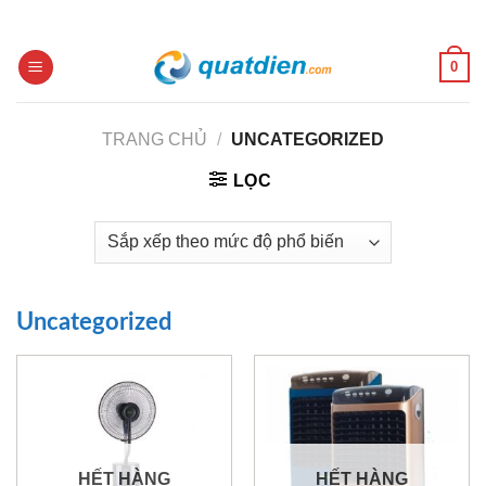
Skip
to
content
0
TRANG CHỦ
/
UNCATEGORIZED
LỌC
Uncategorized
HẾT HÀNG
HẾT HÀNG