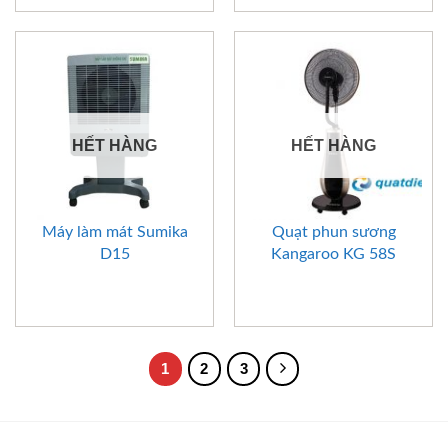
HẾT HÀNG
HẾT HÀNG
Máy làm mát Sumika
Quạt phun sương
D15
Kangaroo KG 58S
1
2
3