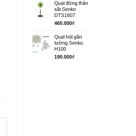
Quạt đứng thân
sắt Senko
DTS1607
460.000
₫
Quạt hút gắn
tường Senko
H100
190.000
₫
-33%
-31%