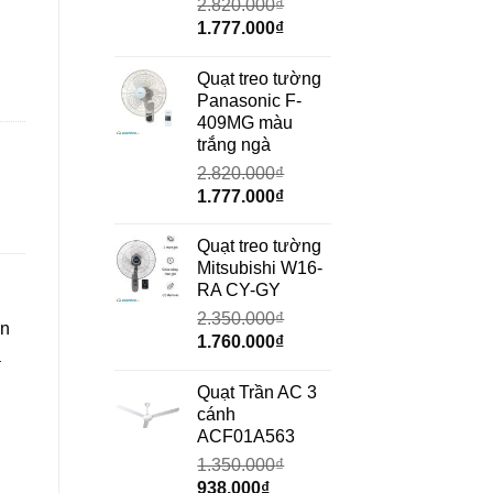
2.820.000
₫
Giá
Giá
1.777.000
₫
gốc
hiện
rắng số lượng
là:
tại
Quạt treo tường
2.820.000₫.
là:
Panasonic F-
1.777.000₫.
409MG màu
trắng ngà
2.820.000
₫
Giá
Giá
1.777.000
₫
gốc
hiện
là:
tại
Quạt treo tường
2.820.000₫.
là:
Mitsubishi W16-
1.777.000₫.
RA CY-GY
2.350.000
₫
ện
Giá
Giá
1.760.000
₫
a
gốc
hiện
là:
tại
Quạt Trần AC 3
2.350.000₫.
là:
cánh
1.760.000₫.
ACF01A563
1.350.000
₫
Giá
Giá
938.000
₫