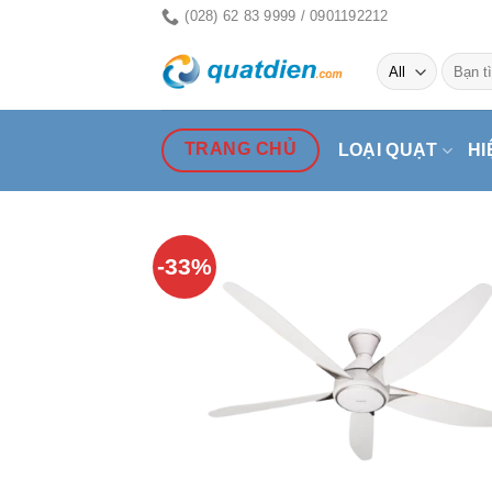
Skip
(028) 62 83 9999 / 0901192212
to
Tìm
content
kiếm:
TRANG CHỦ
LOẠI QUẠT
HI
-33%