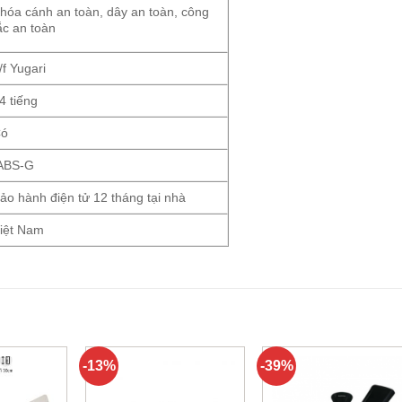
hóa cánh an toàn, dây an toàn, công
ắc an toàn
/f Yugari
4 tiếng
Có
ABS-G
ảo hành điện tử 12 tháng tại nhà
iệt Nam
-13%
-39%