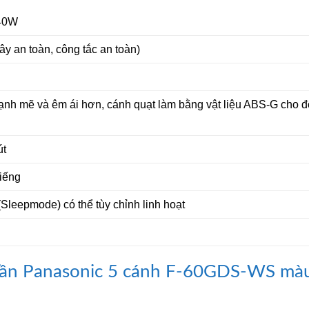
 40W
ây an toàn, công tắc an toàn)
ạnh mẽ và êm ái hơn, cánh quạt làm bằng vật liệu ABS-G cho đ
út
tiếng
(Sleepmode) có thể tùy chỉnh linh hoạt
Trần Panasonic 5 cánh F-60GDS-WS mà