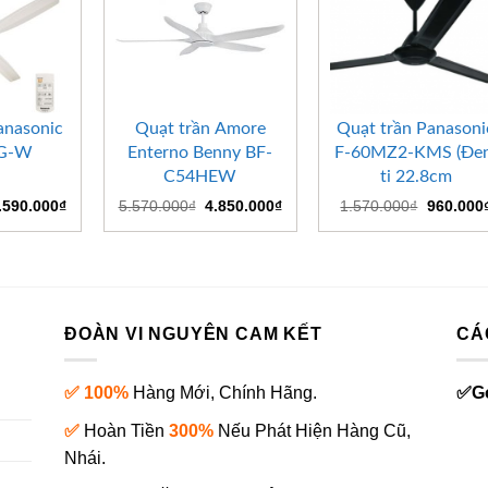
+
+
anasonic
Quạt trần Amore
Quạt trần Panasoni
PG-W
Enterno Benny BF-
F-60MZ2-KMS (Đen
C54HEW
ti 22.8cm
iá
Giá
Giá
Giá
Giá
.590.000
₫
5.570.000
₫
4.850.000
₫
1.570.000
₫
960.000
ốc
hiện
gốc
hiện
gốc
:
tại
là:
tại
là:
.720.000₫.
là:
5.570.000₫.
là:
1.570.00
2.590.000₫.
4.850.000₫.
ĐOÀN VI NGUYÊN CAM KẾT
CÁ
✅ 100%
Hàng Mới, Chính Hãng.
✅
G
✅
Hoàn Tiền
300%
Nếu Phát Hiện Hàng Cũ,
Nhái.