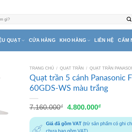
ỆU QUẠT
CỬA HÀNG
KHO HÀNG
LIÊN HỆ
CẨM 
TRANG CHỦ
/
QUẠT TRẦN
/
QUẠT TRẦN PANASO
Quạt trần 5 cánh Panasonic F
60GDS-WS màu trắng
Giá
Giá
7.160.000
4.800.000
₫
₫
gốc
hiện
là:
tại
Giá đã gồm VAT
(trừ sản phẩm có ghi c
7.160.000₫.
là:
chưa bao gồm VAT)