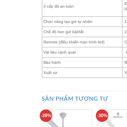
K
3 cấp độ an toàn
t
Chức năng tạo gió tự nhiên
1
Chế độ hẹn giờ bật/tắt
2
Remote (điều khiển màn hình led)
Vật liệu cánh quạt
Bảo hành
B
Xuất xứ
V
SẢN PHẨM TƯƠNG TỰ
-39%
-30%