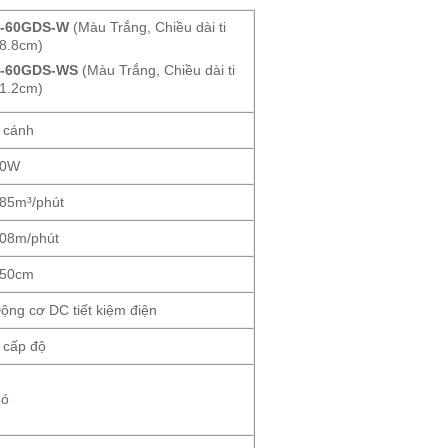
-60GDS-W
(Màu Trắng, Chiều dài ti
8.8cm)
-60GDS-WS
(Màu Trắng, Chiều dài ti
1.2cm)
 cánh
40W
85m³/phút
08m/phút
50cm
ộng cơ DC tiết kiệm điện
 cấp độ
Có