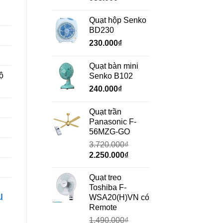
gốc
hiện
là:
tại
Quạt hộp Senko
1.350.000₫.
là:
BD230
938.000₫.
230.000
₫
Quạt bàn mini
ộ
Senko B102
240.000
₫
Quạt trần
Panasonic F-
56MZG-GO
3.720.000
₫
Giá
Giá
2.250.000
₫
gốc
hiện
là:
tại
Quạt treo
3.720.000₫.
là:
Toshiba F-
u
2.250.000₫.
WSA20(H)VN có
Remote
1.490.000
₫