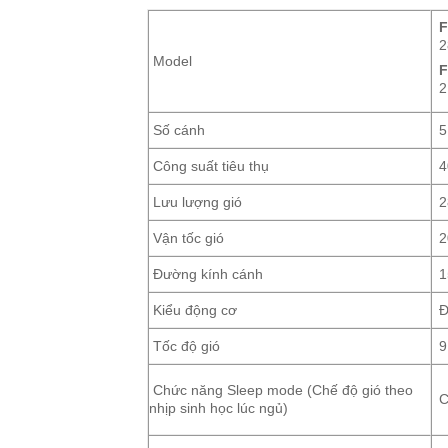
F
2
Model
F
2
Số cánh
5
Công suất tiêu thụ
Lưu lượng gió
2
Vận tốc gió
2
Đường kính cánh
1
Kiểu động cơ
Đ
Tốc độ gió
9
Chức năng Sleep mode (Chế độ gió theo
nhịp sinh học lúc ngủ)