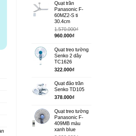
₫.
là:
tại
Quạt trần
690.000₫.
là:
Panasonic F-
472.000₫.
60MZ2-S ti
30.4cm
1.570.000
₫
Giá
Giá
960.000
₫
gốc
hiện
là:
tại
Quạt treo tường
1.570.000₫.
là:
Senko 2 dây
960.000₫.
TC1626
322.000
₫
Quạt đảo trần
Senko TD105
378.000
₫
Quạt treo tường
Panasonic F-
409MB màu
xanh blue
àn