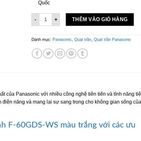
Quốc
Quạt trần 5 cánh Panasonic F-60GDS-WS màu t
-
+
THÊM VÀO GIỎ HÀNG
Danh mục:
Panasonic
,
Quạt trần
,
Quạt trần Panasonic
ất của Panasonic với nhiều công nghệ tiên tiến và tính năng ti
iệm điện năng và mang lại sự sang trọng cho không gian sống củ
ánh F-60GDS-WS màu trắng với các ưu