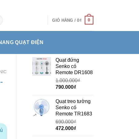
0
GIỎ HÀNG /
0
₫
NANG QUẠT ĐIỆN
Quạt đứng
Senko có
NIC
Remote DR1608
-
1.000.000
₫
Giá
Giá
790.000
₫
gốc
hiện
là:
tại
Quạt treo tường
1.000.000₫.
là:
Senko có
790.000₫.
Remote TR1683
690.000
₫
Giá
Giá
472.000
₫
hú
gốc
hiện