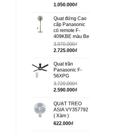
Giá
Giá
1.050.000
₫
gốc
hiện
là:
tại
Quạt đứng Cao
1.490.000₫.
là:
cấp Panasonic
1.050.000₫.
có remote F-
409KBE màu Be
3.970.000
₫
Giá
Giá
2.725.000
₫
gốc
hiện
là:
tại
Quạt trần
3.970.000₫.
là:
Panasonic F-
2.725.000₫.
56XPG
3.720.000
₫
Giá
Giá
2.590.000
₫
gốc
hiện
là:
tại
QUẠT TREO
3.720.000₫.
là:
ASIA VY357792
2.590.000₫.
( Xám )
622.000
₫