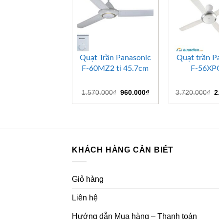
+
+
Quạt Trần Panasonic
Quạt trần P
F-60MZ2 ti 45.7cm
F-56X
Giá
Giá
G
1.570.000
₫
960.000
₫
3.720.000
₫
2
gốc
hiện
g
là:
tại
là
1.570.000₫.
là:
3
960.000₫.
KHÁCH HÀNG CẦN BIẾT
Giỏ hàng
Liên hệ
Hướng dẫn Mua hàng – Thanh toán