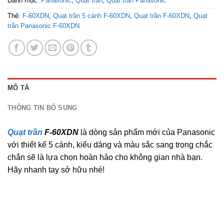
Danh mục:
Panasonic
,
Quạt trần
,
Quạt trần Panasonic
Thẻ:
F-60XDN
,
Quạt trần 5 cánh F-60XDN
,
Quạt trần F-60XDN
,
Quạt
trần Panasonic F-60XDN
MÔ TẢ
THÔNG TIN BỔ SUNG
Quạt trần
F-60XDN
là dòng sản phẩm mới của Panasonic
với thiết kế 5 cánh, kiểu dáng và màu sắc sang trọng chắc
chắn sẽ là lựa chọn hoàn hảo cho không gian nhà bạn.
Hãy nhanh tay sở hữu nhé!