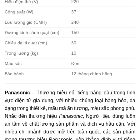
Hiệu điện thế (V)
220
Công suất (W)
37
Lưu lượng gió (CMH)
240
Đường kính cánh quạt (cm)
150
Chiều dài ti quạt (cm)
30
Trọng lượng (kg)
10
Màu săc
Đen
Bảo hành
12 tháng chính hãng
Panasonic
– Thương hiệu nổi tiếng hàng đầu trong lĩnh
vực điện tử gia dụng, với nhiều chủng loại hàng hóa, đa
dạng trong thiết kế, mẩu mã ấn tượng, màu sắc phong phú.
Nhắc đến thương hiệu
Panasonic
, Người tiêu dùng luôn
an tâm về chất lượng sản phẩm và dịch vụ hậu cần. Với
nhiều chi nhánh được mở trên toàn quốc, các sản phẩm
mang thương hiệu
Panasonic
luôn khẳng định vị trí riêng