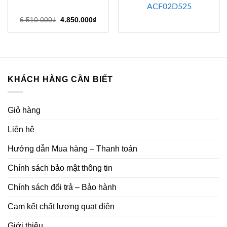
ACF02D525
Giá
Giá
6.510.000
₫
4.850.000
₫
gốc
hiện
là:
tại
6.510.000₫.
là:
4.850.000₫.
KHÁCH HÀNG CẦN BIẾT
Giỏ hàng
Liên hệ
Hướng dẫn Mua hàng – Thanh toán
Chính sách bảo mật thông tin
Chính sách đổi trả – Bảo hành
Cam kết chất lượng quạt điện
Giới thiệu