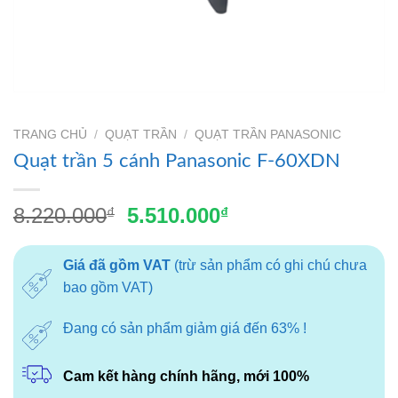
TRANG CHỦ
/
QUẠT TRẦN
/
QUẠT TRẦN PANASONIC
Quạt trần 5 cánh Panasonic F-60XDN
Giá
Giá
8.220.000
5.510.000
₫
₫
gốc
hiện
là:
tại
Giá đã gồm VAT
(trừ sản phẩm có ghi chú chưa
8.220.000₫.
là:
bao gồm VAT)
5.510.000₫.
Đang có sản phẩm giảm giá đến 63% !
Cam kết hàng chính hãng, mới 100%