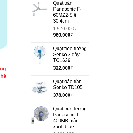
0₫.
là:
tại
Quạt trần
690.000₫.
là:
Panasonic F-
472.000₫.
60MZ2-S ti
30.4cm
1.570.000
₫
Giá
Giá
960.000
₫
gốc
hiện
là:
tại
Quạt treo tường
1.570.000₫.
là:
Senko 2 dây
960.000₫.
TC1626
n
322.000
₫
ặng
nhà
Quạt đảo trần
Senko TD105
378.000
₫
Quạt treo tường
Panasonic F-
409MB màu
xanh blue