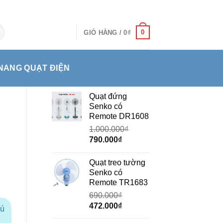
0
GIỎ HÀNG /
0
₫
NANG QUẠT ĐIỆN
Quạt đứng
Senko có
Remote DR1608
1.000.000
₫
Giá
Giá
790.000
₫
gốc
hiện
là:
tại
Quạt treo tường
1.000.000₫.
là:
Senko có
790.000₫.
Remote TR1683
690.000
₫
Giá
Giá
472.000
₫
hú
gốc
hiện