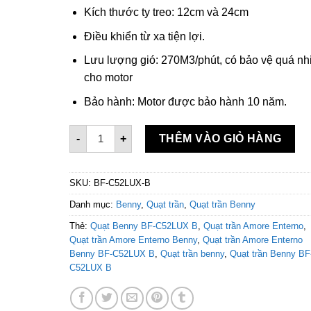
Kích thước ty treo: 12cm và 24cm
Điều khiển từ xa tiện lợi.
Lưu lượng gió: 270M3/phút, có bảo vệ quá nhi
cho motor
Bảo hành: Motor được bảo hành 10 năm.
Quạt trần Amore Enterno Benny BF-C52LUX B 
-
+
THÊM VÀO GIỎ HÀNG
SKU:
BF-C52LUX-B
Danh mục:
Benny
,
Quạt trần
,
Quạt trần Benny
Thẻ:
Quạt Benny BF-C52LUX B
,
Quạt trần Amore Enterno
,
Quạt trần Amore Enterno Benny
,
Quạt trần Amore Enterno
Benny BF-C52LUX B
,
Quạt trần benny
,
Quạt trần Benny BF
C52LUX B