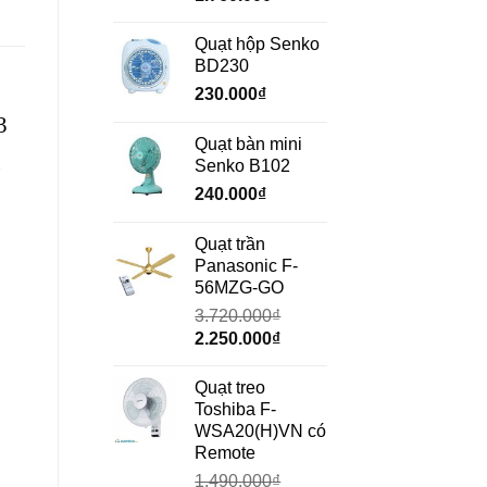
gốc
hiện
là:
tại
Quạt hộp Senko
2.350.000₫.
là:
BD230
1.760.000₫.
230.000
₫
3
Quạt bàn mini
g
Senko B102
240.000
₫
Quạt trần
Panasonic F-
56MZG-GO
3.720.000
₫
Giá
Giá
2.250.000
₫
gốc
hiện
là:
tại
Quạt treo
3.720.000₫.
là:
Toshiba F-
2.250.000₫.
WSA20(H)VN có
Remote
1.490.000
₫