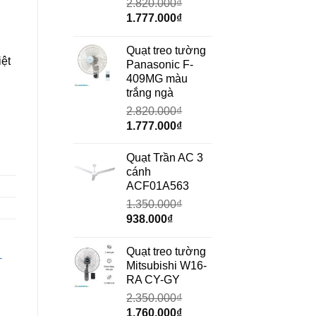
2.820.000
₫
Giá
Giá
1.777.000
₫
gốc
hiện
là:
tại
Quạt treo tường
ệt
2.820.000₫.
là:
Panasonic F-
1.777.000₫.
409MG màu
trắng ngà
2.820.000
₫
Giá
Giá
1.777.000
₫
số lượng
gốc
hiện
là:
tại
Quạt Trần AC 3
2.820.000₫.
là:
cánh
1.777.000₫.
ACF01A563
1.350.000
₫
Giá
Giá
938.000
₫
gốc
hiện
là:
tại
Quạt treo tường
-
1.350.000₫.
là:
Mitsubishi W16-
938.000₫.
RA CY-GY
2.350.000
₫
Giá
Giá
1.760.000
₫