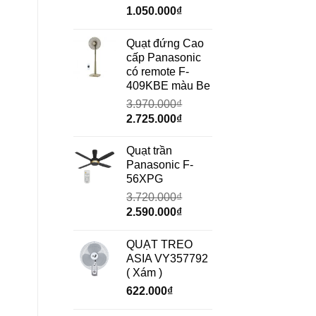
Giá
Giá
1.050.000
₫
gốc
hiện
là:
tại
Quạt đứng Cao
1.490.000₫.
là:
cấp Panasonic
1.050.000₫.
có remote F-
409KBE màu Be
3.970.000
₫
Giá
Giá
2.725.000
₫
gốc
hiện
là:
tại
Quạt trần
3.970.000₫.
là:
Panasonic F-
2.725.000₫.
56XPG
3.720.000
₫
Giá
Giá
2.590.000
₫
gốc
hiện
là:
tại
QUẠT TREO
3.720.000₫.
là:
ASIA VY357792
2.590.000₫.
( Xám )
622.000
₫