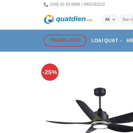
Skip
(028) 62 83 9999 / 0901192212
to
Tìm
content
kiếm:
TRANG CHỦ
LOẠI QUẠT
HI
-25%