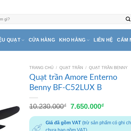
ỆU QUẠT
CỬA HÀNG
KHO HÀNG
LIÊN HỆ
CẨM 
TRANG CHỦ
/
QUẠT TRẦN
/
QUẠT TRẦN BENNY
Quạt trần Amore Enterno
Benny BF-C52LUX B
Giá
Giá
10.230.000
7.650.000
₫
₫
gốc
hiện
là:
tại
Giá đã gồm VAT
(trừ sản phẩm có ghi c
10.230.000₫.
là:
chưa bao gồm VAT)