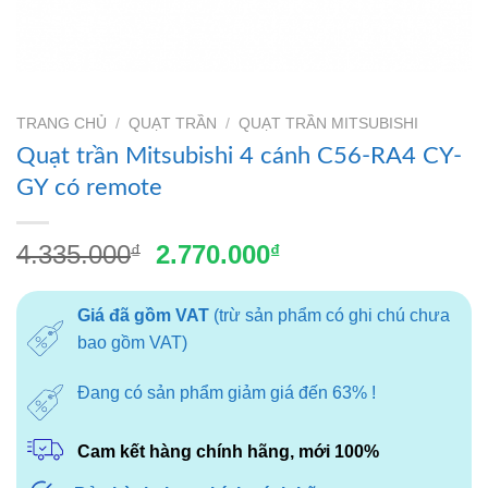
TRANG CHỦ
/
QUẠT TRẦN
/
QUẠT TRẦN MITSUBISHI
Quạt trần Mitsubishi 4 cánh C56-RA4 CY-
GY có remote
Giá
Giá
4.335.000
2.770.000
₫
₫
gốc
hiện
là:
tại
Giá đã gồm VAT
(trừ sản phẩm có ghi chú chưa
4.335.000₫.
là:
bao gồm VAT)
2.770.000₫.
Đang có sản phẩm giảm giá đến 63% !
Cam kết hàng chính hãng, mới 100%