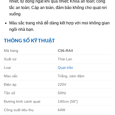
nhiệt, tự động ngắt khi quá nhiệt; Khóa an toàn; công
tắc an toàn; Cáp an toàn, đảm bảo không cho quạt rơi
xuống
Màu sắc trang nhã dễ dàng kết hợp với moi không gian
ngôi nhà bạn.
THÔNG SỐ KỸ THUẬT
Mã hàng
C56-RA4
Xuất xứ
Thái Lan
Loại
Quạt trần
Màu sắc
Trắng, xám đậm
Điện áp
220V
Tần số
50Hz
Đường kính cánh quạt
140cm (56″)
Công suất tiêu thụ
64W