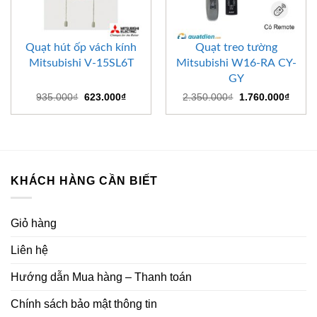
Quạt hút ốp vách kính
Quạt treo tường
Mitsubishi V-15SL6T
Mitsubishi W16-RA CY-
GY
Giá
Giá
Giá
Giá
935.000
₫
623.000
₫
2.350.000
₫
1.760.000
₫
gốc
hiện
gốc
hiện
là:
tại
là:
tại
935.000₫.
là:
2.350.000₫.
là:
623.000₫.
1.760
KHÁCH HÀNG CẦN BIẾT
Giỏ hàng
Liên hệ
Hướng dẫn Mua hàng – Thanh toán
Chính sách bảo mật thông tin