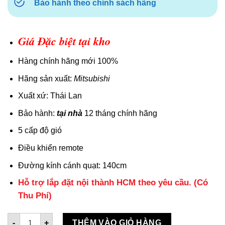
Bảo hành theo chính sách hãng
Giá Đặc biệt tại kho
Hàng chính hãng mới 100%
Hãng sản xuất:
Mitsubishi
Xuất xứ: Thái Lan
Bảo hành:
tại nhà
12 tháng chính hãng
5 cấp độ gió
Điều khiển remote
Đường kính cánh quạt: 140cm
Hỗ trợ lắp đặt nội thành HCM theo yêu cầu. (Có
Thu Phí)
Quạt trần Mitsubishi 4 cánh C56-RA4 CY-GY có remote số 
-
+
THÊM VÀO GIỎ HÀNG