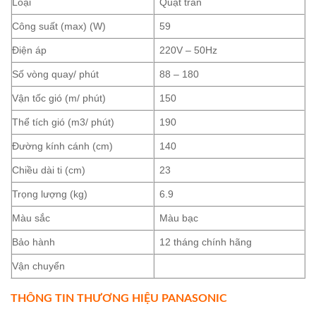
Loại
Quạt trần
Công suất (max) (W)
59
Điện áp
220V – 50Hz
Số vòng quay/ phút
88 – 180
Vận tốc gió (m/ phút)
150
Thể tích gió (m3/ phút)
190
Đường kính cánh (cm)
140
Chiều dài ti (cm)
23
Trọng lượng (kg)
6.9
Màu sắc
Màu bạc
Bảo hành
12 tháng chính hãng
Vận chuyển
THÔNG TIN THƯƠNG HIỆU PANASONIC