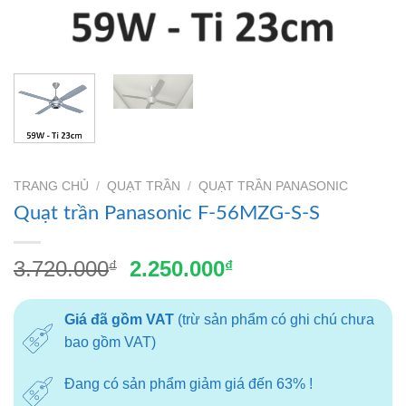
TRANG CHỦ
/
QUẠT TRẦN
/
QUẠT TRẦN PANASONIC
Quạt trần Panasonic F-56MZG-S-S
Giá
Giá
3.720.000
2.250.000
₫
₫
gốc
hiện
là:
tại
Giá đã gồm VAT
(trừ sản phẩm có ghi chú chưa
3.720.000₫.
là:
bao gồm VAT)
2.250.000₫.
Đang có sản phẩm giảm giá đến 63% !