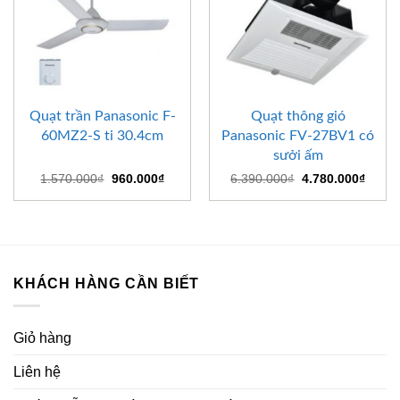
Quạt trần Panasonic F-
Quạt thông gió
60MZ2-S ti 30.4cm
Panasonic FV-27BV1 có
sưởi ấm
Giá
Giá
Giá
Giá
1.570.000
₫
960.000
₫
6.390.000
₫
4.780.000
₫
gốc
hiện
gốc
hiện
là:
tại
là:
tại
1.570.000₫.
là:
6.390.000₫.
là:
960.000₫.
4.780
KHÁCH HÀNG CẦN BIẾT
Giỏ hàng
Liên hệ