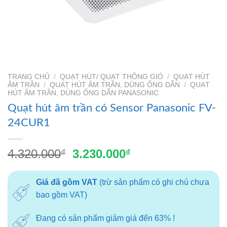
TRANG CHỦ
/
QUẠT HÚT/ QUẠT THÔNG GIÓ
/
QUẠT HÚT
ÂM TRẦN
/
QUẠT HÚT ÂM TRẦN, DÙNG ỐNG DẪN
/
QUẠT
HÚT ÂM TRẦN, DÙNG ỐNG DẪN PANASONIC
Quạt hút âm trần có Sensor Panasonic FV-
24CUR1
Giá
Giá
4.320.000
3.230.000
₫
₫
gốc
hiện
là:
tại
Giá đã gồm VAT
(trừ sản phẩm có ghi chú chưa
4.320.000₫.
là:
bao gồm VAT)
3.230.000₫.
Đang có sản phẩm giảm giá đến 63% !