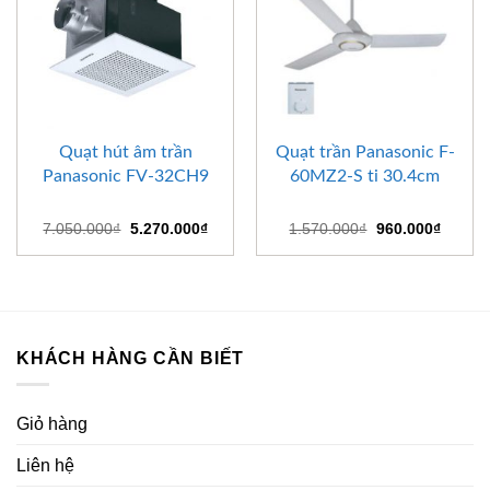
Quạt hút âm trần
Quạt trần Panasonic F-
Panasonic FV-32CH9
60MZ2-S ti 30.4cm
Giá
Giá
Giá
Giá
7.050.000
₫
5.270.000
₫
1.570.000
₫
960.000
₫
gốc
hiện
gốc
hiện
là:
tại
là:
tại
7.050.000₫.
là:
1.570.000₫.
là:
5.270.000₫.
960.00
KHÁCH HÀNG CẦN BIẾT
Giỏ hàng
Liên hệ