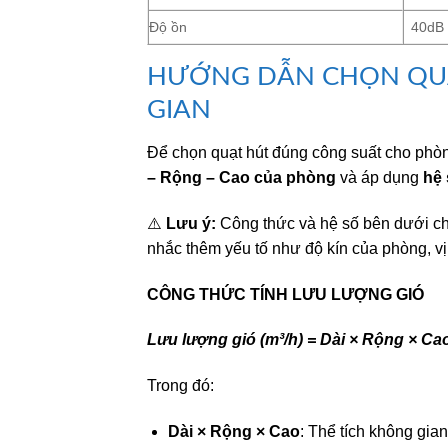
Độ ồn
40dB
HƯỚNG DẪN CHỌN QUẠ
GIAN
Để chọn quạt hút đúng công suất cho phò
– Rộng – Cao của phòng
và áp dụng
hệ 
⚠️
Lưu ý:
Công thức và hệ số bên dưới chỉ
nhắc thêm yếu tố như độ kín của phòng, vị 
CÔNG THỨC TÍNH LƯU LƯỢNG GIÓ
Lưu lượng gió (m³/h) = Dài × Rộng × Ca
Trong đó:
Dài × Rộng × Cao
: Thể tích không gian