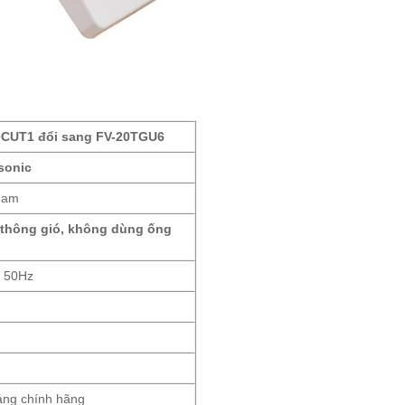
0CUT1 đổi sang FV-20TGU6
sonic
Nam
 thông gió
, không dùng ống
/ 50Hz
áng chính hãng