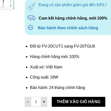
là:
tại
Đang có sản phẩm giảm giá đến 63% !
950.000₫.
là:
800.000₫.
Cam kết hàng chính hãng, mới 100%
Bảo hành theo chính sách hãng
Đổi từ FV-20CUT1 sang FV-20TGU6
Hàng chính hãng mới 100%
Xuất xứ: Việt Nam
Công suất: 18W
Bảo hành: 24 tháng chính hãng
Quạt hút âm trần Panasonic FV-20TGU6 số lượ
-
+
THÊM VÀO GIỎ HÀNG