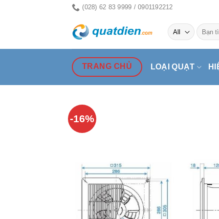
Skip
(028) 62 83 9999 / 0901192212
to
Tìm
content
kiếm:
TRANG CHỦ
LOẠI QUẠT
HI
-16%