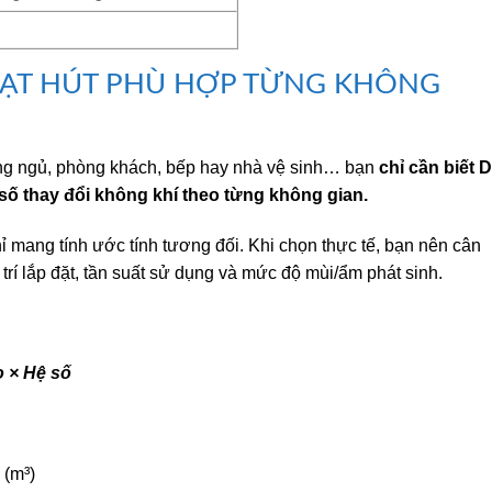
T HÚT PHÙ HỢP TỪNG KHÔNG
ng ngủ, phòng khách, bếp hay nhà vệ sinh… bạn
chỉ cần biết D
số thay đổi không khí theo từng không gian.
 mang tính ước tính tương đối. Khi chọn thực tế, bạn nên cân
trí lắp đặt, tần suất sử dụng và mức độ mùi/ẩm phát sinh.
o × Hệ số
 (m³)