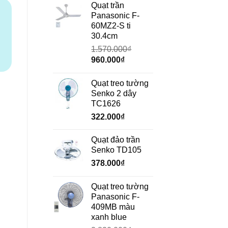
là:
tại
Quạt trần
690.000₫.
là:
Panasonic F-
472.000₫.
60MZ2-S ti
30.4cm
1.570.000
₫
Giá
Giá
960.000
₫
gốc
hiện
là:
tại
Quạt treo tường
1.570.000₫.
là:
Senko 2 dây
960.000₫.
TC1626
322.000
₫
Quạt đảo trần
Senko TD105
378.000
₫
Quạt treo tường
Panasonic F-
ng
409MB màu
xanh blue