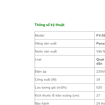
Thông số kỹ thuật
Model
FV-2
Hãng sản xuất
Pana
Nước sản xuất
Việt 
Loại
Quạt
dẫn
Điện áp
220V
Công suất (W)
18
Lưu lượng gió (m3/h)
520
Kích thước lỗ trần vuông (cm)
27
Bảo hành
24 th