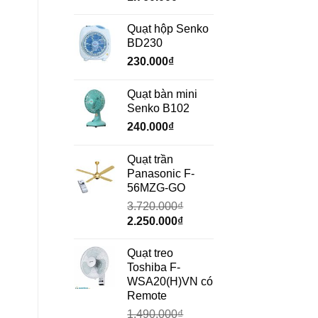
gốc
hiện
là:
tại
Quạt hộp Senko
2.350.000₫.
là:
BD230
1.760.000₫.
230.000
₫
Quạt bàn mini
Senko B102
240.000
₫
Quạt trần
Panasonic F-
56MZG-GO
3.720.000
₫
Giá
Giá
2.250.000
₫
gốc
hiện
là:
tại
Quạt treo
3.720.000₫.
là:
Toshiba F-
2.250.000₫.
WSA20(H)VN có
Remote
1.490.000
₫