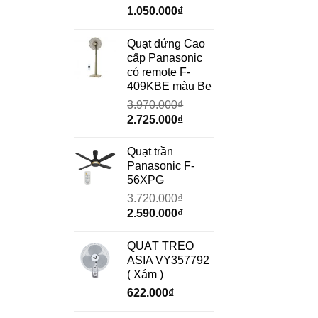
Giá
Giá
1.050.000
₫
gốc
hiện
là:
tại
Quạt đứng Cao
1.490.000₫.
là:
cấp Panasonic
1.050.000₫.
có remote F-
409KBE màu Be
3.970.000
₫
Giá
Giá
2.725.000
₫
gốc
hiện
là:
tại
Quạt trần
3.970.000₫.
là:
Panasonic F-
2.725.000₫.
56XPG
3.720.000
₫
Giá
Giá
2.590.000
₫
gốc
hiện
là:
tại
QUẠT TREO
3.720.000₫.
là:
ASIA VY357792
2.590.000₫.
( Xám )
622.000
₫