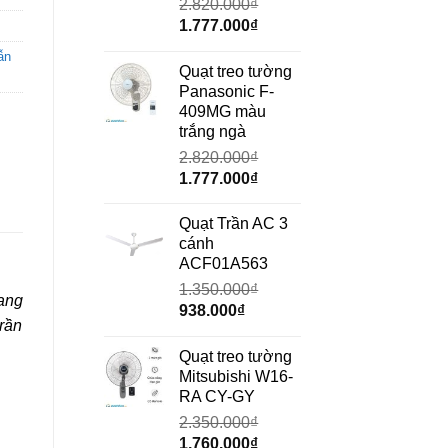
2.820.000
₫
Giá
Giá
1.777.000
₫
gốc
hiện
ẫn
là:
tại
Quạt treo tường
2.820.000₫.
là:
Panasonic F-
1.777.000₫.
409MG màu
trắng ngà
2.820.000
₫
Giá
Giá
1.777.000
₫
gốc
hiện
là:
tại
Quạt Trần AC 3
2.820.000₫.
là:
cánh
1.777.000₫.
ACF01A563
1.350.000
₫
ang
Giá
Giá
938.000
₫
trần
gốc
hiện
là:
tại
Quạt treo tường
1.350.000₫.
là:
Mitsubishi W16-
938.000₫.
RA CY-GY
2.350.000
₫
Giá
Giá
1.760.000
₫