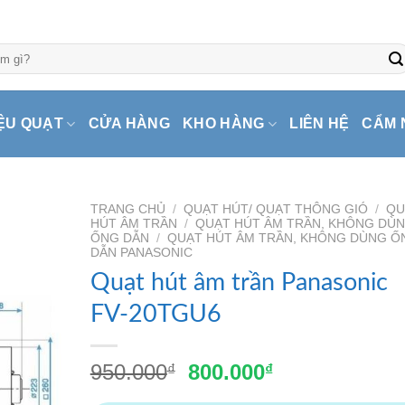
ỆU QUẠT
CỬA HÀNG
KHO HÀNG
LIÊN HỆ
CẨM 
TRANG CHỦ
/
QUẠT HÚT/ QUẠT THÔNG GIÓ
/
QU
HÚT ÂM TRẦN
/
QUẠT HÚT ÂM TRẦN, KHÔNG DÙ
ỐNG DẪN
/
QUẠT HÚT ÂM TRẦN, KHÔNG DÙNG Ố
DẪN PANASONIC
Quạt hút âm trần Panasonic
FV-20TGU6
Giá
Giá
950.000
800.000
₫
₫
gốc
hiện