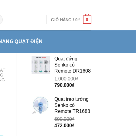
0
GIỎ HÀNG /
0
₫
NANG QUẠT ĐIỆN
Quạt đứng
Senko có
ẠT
Remote DR1608
NG
1.000.000
₫
NG
Giá
Giá
790.000
₫
gốc
hiện
là:
tại
Quạt treo tường
1.000.000₫.
là:
Senko có
790.000₫.
Remote TR1683
690.000
₫
Giá
Giá
472.000
₫
gốc
hiện