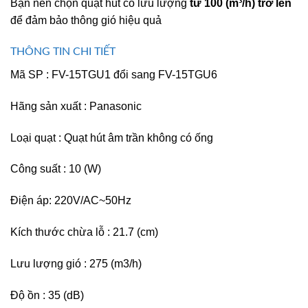
Bạn nên chọn quạt hút có lưu lượng
từ 100 (m³/h) trở lên
để đảm bảo thông gió hiệu quả
THÔNG TIN CHI TIẾT
Mã SP : FV-15TGU1 đổi sang FV-15TGU6
Hãng s
ả
n xu
ấ
t : Panasonic
Loại quạt : Quạt hút âm tr
ầ
n không có
ố
ng
Công su
ấ
t : 10 (W)
Điện áp: 220V/AC~50Hz
Kích thước chừa l
ỗ
: 21.7 (cm)
Lưu lượng gió : 275 (m3/h)
Độ
ồn
: 35 (dB)