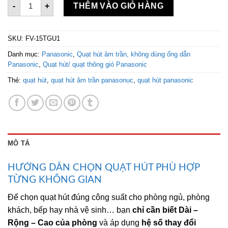
-
+
THÊM VÀO GIỎ HÀNG
SKU:
FV-15TGU1
Danh mục:
Panasonic
,
Quạt hút âm trần, không dùng ống dẫn
Panasonic
,
Quạt hút/ quạt thông gió Panasonic
Thẻ:
quạt hút
,
quạt hút âm trần panasonuc
,
quạt hút panasonic
MÔ TẢ
HƯỚNG DẪN CHỌN QUẠT HÚT PHÙ HỢP
TỪNG KHÔNG GIAN
Để chọn quạt hút đúng công suất cho phòng ngủ, phòng
khách, bếp hay nhà vệ sinh… bạn
chỉ cần biết Dài –
Rộng – Cao của phòng
và áp dụng
hệ số thay đổi