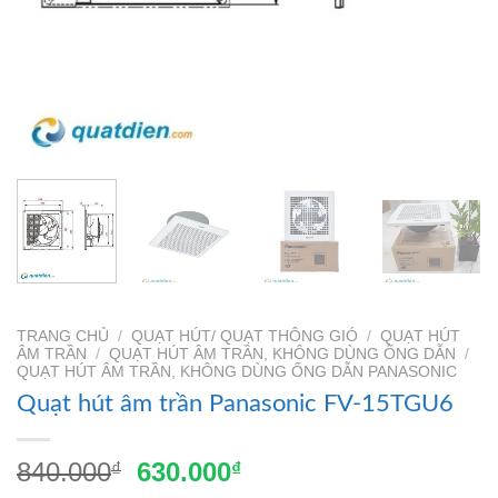
TRANG CHỦ
/
QUẠT HÚT/ QUẠT THÔNG GIÓ
/
QUẠT HÚT
ÂM TRẦN
/
QUẠT HÚT ÂM TRẦN, KHÔNG DÙNG ỐNG DẪN
/
QUẠT HÚT ÂM TRẦN, KHÔNG DÙNG ỐNG DẪN PANASONIC
Quạt hút âm trần Panasonic FV-15TGU6
Giá
Giá
840.000
630.000
₫
₫
gốc
hiện