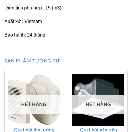
Diện tích phù hợp : 15 (m3)
Xu
ấ
t xứ : Vietnam
B
ả
o hành: 24 tháng
SẢN PHẨM TƯƠNG TỰ
HẾT HÀNG
HẾT HÀNG
Quạt hút âm tường
Quạt hút gắn trần