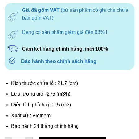
là:
tại
Giá đã gồm VAT
(trừ sản phẩm có ghi chú chưa
840.000₫.
là:
bao gồm VAT)
630.000₫.
Đang có sản phẩm giảm giá đến 63% !
Cam kết hàng chính hãng, mới 100%
Bảo hành theo chính sách hãng
Kích thước chừa l
ỗ
: 21.7 (cm)
Lưu lượng gió : 275 (m3/h)
Diện tích phù hợp : 15 (m3)
Xu
ấ
t xứ : Vietnam
Bảo hành 24 tháng chính hãng
Quạt hút âm trần Panasonic FV-15TGU6 số lượng