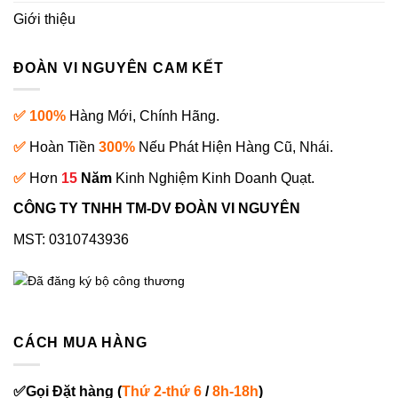
Giới thiệu
ĐOÀN VI NGUYÊN CAM KẾT
✅ 100%
Hàng Mới, Chính Hãng.
✅
Hoàn Tiền
300%
Nếu Phát Hiện Hàng Cũ, Nhái.
✅
Hơn
15
Năm
Kinh Nghiệm Kinh Doanh Quạt.
CÔNG TY TNHH TM-DV ĐOÀN VI NGUYÊN
MST: 0310743936
CÁCH MUA HÀNG
✅
Gọi
Đặt hàng
(
Thứ 2-thứ 6
/
8h-18h
)