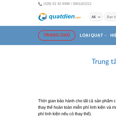
Skip
(028) 62 83 9999 / 0901192212
to
Tìm
content
kiếm:
TRANG CHỦ
LOẠI QUẠT
HI
Trung t
Thời gian bảo hành cho tất cả sản phẩm 
thay thế hoàn toàn miễn phí linh kiện và m
phí linh kiện nếu có thay thế).