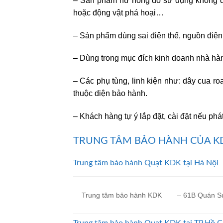
– Sản phẩm hư hỏng do sử dụng không đúng
hoặc động vật phá hoại…
– Sản phẩm dùng sai điện thế, nguồn điệ
– Dùng trong mục đích kinh doanh nhà hà
– Các phụ tùng, linh kiện như: dây cua ro
thuộc diện bảo hành.
– Khách hàng tự ý lắp đặt, cài đặt nếu ph
TRUNG TÂM BẢO HÀNH CỦA K
Trung tâm bảo hành Quạt KDK tại Hà Nội
– 61B Quán Sứ
Trung tâm bảo hành KDK
Trung tâm bảo hành Quạt KDK tại TP.Hồ C