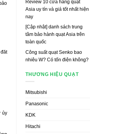
Review 10 cửa hàng quạt
bảo
Asia uy tín và giá tốt nhất hiện
nay
[Cập nhật] danh sách trung
tâm bảo hành quạt Asia trên
toàn quốc
 đăt
Công suất quạt Senko bao
nhiêu W? Có tốn điện không?
THƯƠNG HIỆU QUẠT
Mitsubishi
Panasonic
ự ủy
KDK
Hitachi