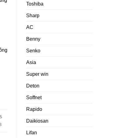
rùng
Toshiba
Sharp
AC
Benny
hông
Senko
Asia
Super win
Deton
Soffnet
Rapido
25
Daikiosan
8
Lifan