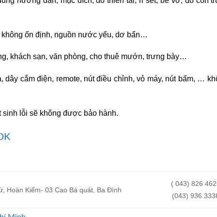
 hướng dẫn, mục đích, do thiên tai, rỉ sét, bể vỡ, do côn t
n không ổn định, nguồn nước yếu, dơ bẩn…
ng, khách sạn, văn phòng, cho thuê mướn, trưng bày…
a, dây cắm điện, remote, nút điều chỉnh, vỏ máy, nút bấm, … k
át sinh lỗi sẽ không được bảo hành.
DK
( 043) 826 46
, Hoàn Kiếm- 03 Cao Bá quát, Ba Đình
(043) 936 333
hí Minh