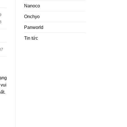
Nanoco
9
Onchyo
8
Panworld
Tin tức
37
rạng
 vui
ất.