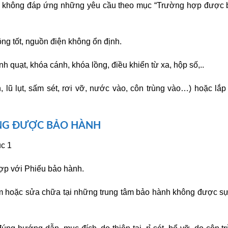
và không đáp ứng những yêu cầu theo mục “Trường hợp được 
ông tốt, nguồn điện không ổn định.
 quạt, khóa cánh, khóa lồng, điều khiển từ xa, hộp số,..
, lũ lụt, sấm sét, rơi vỡ, nước vào, côn trùng vào…) hoặc lắp
NG ĐƯỢC BẢO HÀNH
ục 1
ợp với Phiếu bảo hành.
ẩm hoặc sửa chữa tại những trung tâm bảo hành không được s