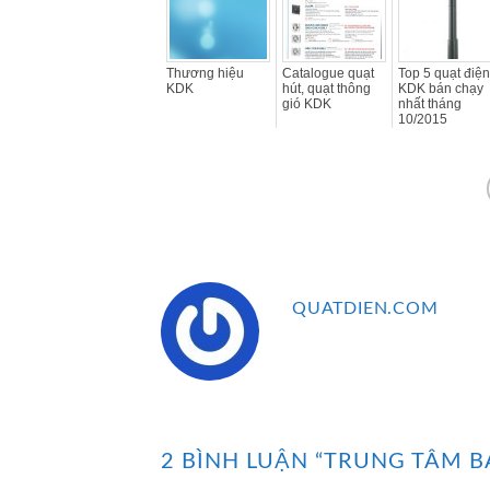
Thương hiệu
Catalogue quạt
Top 5 quạt điện
KDK
hút, quạt thông
KDK bán chạy
gió KDK
nhất tháng
10/2015
QUATDIEN.COM
2 BÌNH LUẬN “
TRUNG TÂM B