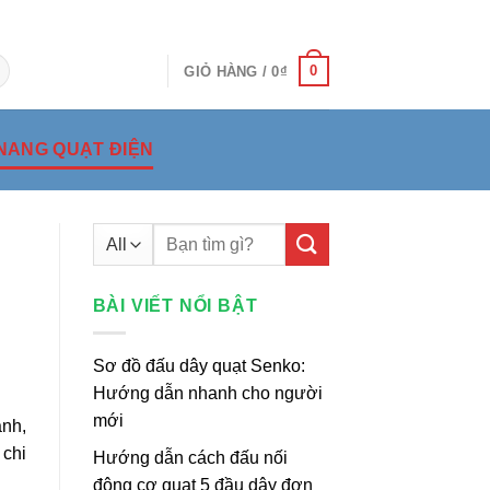
0
GIỎ HÀNG /
0
₫
NANG QUẠT ĐIỆN
Tìm
kiếm:
BÀI VIẾT NỔI BẬT
Sơ đồ đấu dây quạt Senko:
Hướng dẫn nhanh cho người
mới
ành,
 chi
Hướng dẫn cách đấu nối
động cơ quạt 5 đầu dây đơn