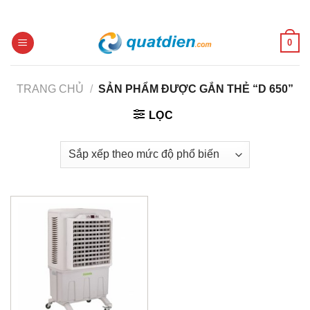
Skip
to
content
0
TRANG CHỦ
/
SẢN PHẨM ĐƯỢC GẮN THẺ “D 650”
LỌC